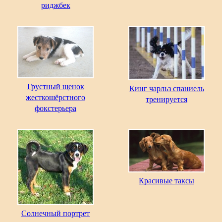
риджбек
Грустный щенок
Кинг чарльз спаниель
жесткошёрстного
тренируется
фокстерьера
Красивые таксы
Солнечный портрет