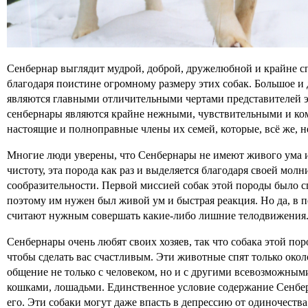
Сенбернар выглядит мудрой, доброй, дружелюбной и крайне сп
благодаря поистине огромному размеру этих собак. Большое и 
являются главными отличительными чертами представителей 
сенбернары являются крайне нежными, чувствительными и 
настоящие и полноправные члены их семей, которые, всё же, н
Многие люди уверены, что Сенбернары не имеют живого ума и 
чистоту, эта порода как раз и выделяется благодаря своей мо
сообразительности. Первой миссией собак этой породы было с
поэтому им нужен был живой ум и быстрая реакция. Но да, в
считают нужным совершать какие-либо лишние телодвижения
Сенбернары очень любят своих хозяев, так что собака этой поро
чтобы сделать вас счастливым. Эти животные спят только окол
общение не только с человеком, но и с другими всевозможны
кошками, лошадьми. Единственное условие содержание Сенберн
его. Эти собаки могут даже впасть в депрессию от одиночества