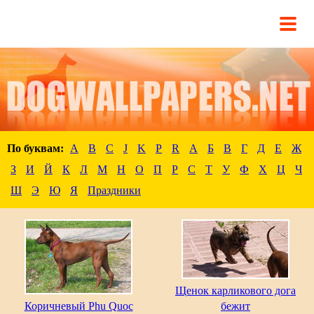
По буквам:
A
B
C
J
K
P
R
А
Б
В
Г
Д
Е
Ж
З
И
Й
К
Л
М
Н
О
П
Р
С
Т
У
Ф
Х
Ц
Ч
Ш
Э
Ю
Я
Праздники
Щенок карликового дога
Коричневый Phu Quoc
бежит