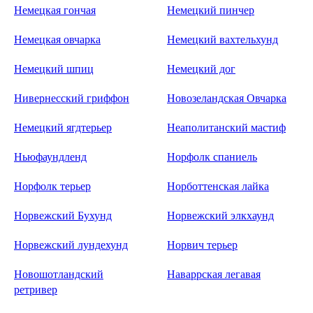
Немецкая гончая
Немецкий пинчер
Немецкая овчарка
Немецкий вахтельхунд
Немецкий шпиц
Немецкий дог
Нивернесский гриффон
Новозеландская Овчарка
Немецкий ягдтерьер
Неаполитанский мастиф
Ньюфаундленд
Норфолк спаниель
Норфолк терьер
Норботтенская лайка
Норвежский Бухунд
Норвежский элкхаунд
Норвежский лундехунд
Норвич терьер
Новошотландский
Наваррская легавая
ретривер