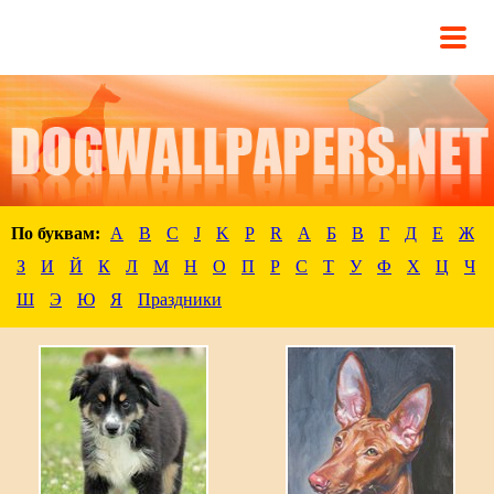
По буквам:
A
B
C
J
K
P
R
А
Б
В
Г
Д
Е
Ж
З
И
Й
К
Л
М
Н
О
П
Р
С
Т
У
Ф
Х
Ц
Ч
Ш
Э
Ю
Я
Праздники