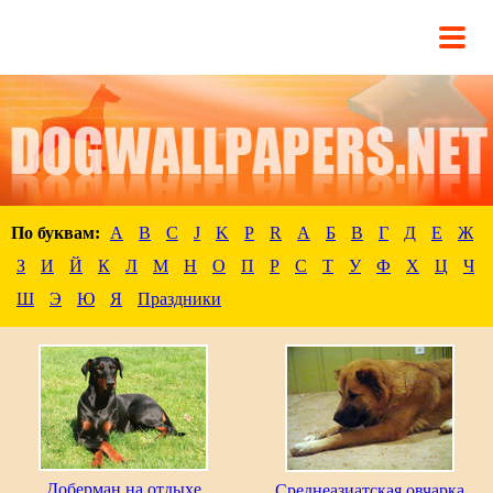
По буквам:
A
B
C
J
K
P
R
А
Б
В
Г
Д
Е
Ж
З
И
Й
К
Л
М
Н
О
П
Р
С
Т
У
Ф
Х
Ц
Ч
Ш
Э
Ю
Я
Праздники
Доберман на отдыхе
Среднеазиатская овчарка