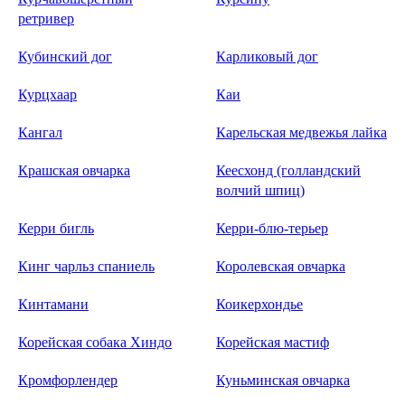
ретривер
Кубинский дог
Карликовый дог
Курцхаар
Каи
Кангал
Карельская медвежья лайка
Крашская овчарка
Кеесхонд (голландский
волчий шпиц)
Керри бигль
Керри-блю-терьер
Кинг чарльз спаниель
Королевская овчарка
Кинтамани
Коикерхондье
Корейская собака Хиндо
Корейская мастиф
Кромфорлендер
Куньминская овчарка