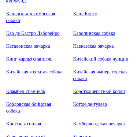
кунхаунд
Канадская эскимосская
Кане Корсо
собака
Као де Кастро Лаборейро
Каролинская собака
Каталонская овчарка
Кавказская овчарка
Кинг чарльз спаниель
Китайский собака чунцин
Китайская хохлатая собака
Китайская императорская
собака
Кламбер-спаниель
Короткошёрстный колли
Кордовская бойцовая
Котон-де-тулеар
собака
Критская гончая
Камберлендская овчарка
Курчавошёрстный
Курсину