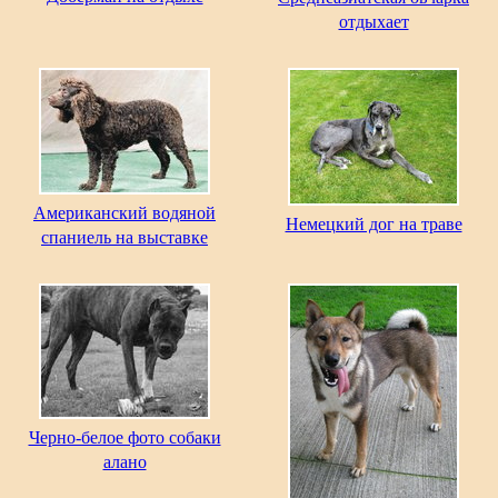
отдыхает
Американский водяной
Немецкий дог на траве
спаниель на выставке
Черно-белое фото собаки
алано