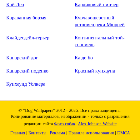
Кай Лео
Карликовый пинчер
Караванная борзая
Курчавошерстный
ретривер реки Мюррей
Клайдесдейл-терьер
Континентальный той-
спаниель
Канарский дог
Ка де Бо
Канарский поденко
Красный кунхаунд
Кунхаунд Уолкера
© "Dog Wallpapers" 2012 - 2026. Все права защищены.
Копирование материалов, изображений - только с разрешения
редакции сайта
Фото собак
.
Alex Johnson Website
Главная
|
Контакты
|
Реклама
|
Правила использования
|
DMCA