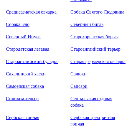
Среднеазиатская овчарка
Собака Святого Людовика
Собака Эло
Северный бигль
Северный Инуит
Старохорватская борзая
Стародатская легавая
Староанглийский терьер
Староанглийский бульдог
Старая фермерская овчарка
Сахалинский хаски
Салюки
Самоедская собака
Сапсари
Силихем-терьер
Сеппальская ездовая
собака
Сербская гончая
Сербская трехцветная
гончая