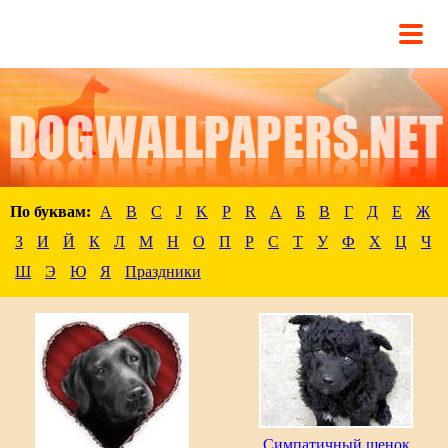
По буквам:
A
B
C
J
K
P
R
А
Б
В
Г
Д
Е
Ж
З
И
Й
К
Л
М
Н
О
П
Р
С
Т
У
Ф
Х
Ц
Ч
Ш
Э
Ю
Я
Праздники
Симпатичный щенок