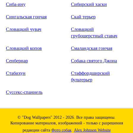
Сиба-ину
Сибирский хаски
Сингальская гончая
Скай терьер
Словацкий чувач
Словацкий
грубошерстный ставач
Словацкий копов
Смаландская гончая
Сенбернар
Собака святого Джона
Стабихун
Стаффордширский
бультерьер
Суссекс-спаниель
© "Dog Wallpapers" 2012 - 2026. Все права защищены.
Копирование материалов, изображений - только с разрешения
редакции сайта
Фото собак
.
Alex Johnson Website