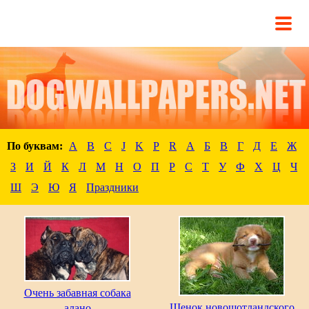
По буквам:
A
B
C
J
K
P
R
А
Б
В
Г
Д
Е
Ж
З
И
Й
К
Л
М
Н
О
П
Р
С
Т
У
Ф
Х
Ц
Ч
Ш
Э
Ю
Я
Праздники
Очень забавная собака
Щенок новошотландского
алано