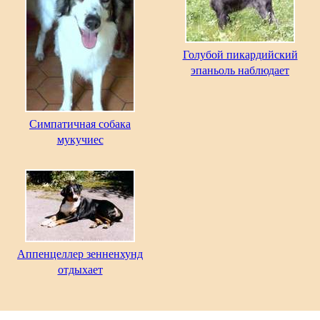
Голубой пикардийский
эпаньоль наблюдает
Симпатичная собака
мукучиес
Аппенцеллер зенненхунд
отдыхает