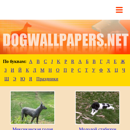
По буквам:
A
B
C
J
K
P
R
А
Б
В
Г
Д
Е
Ж
З
И
Й
К
Л
М
Н
О
П
Р
С
Т
У
Ф
Х
Ц
Ч
Ш
Э
Ю
Я
Праздники
Мексиканская голая
Молодой стабихун