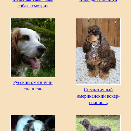
собака смотрит
Русский охотничий
спаниель
Симпатичный
американский кокер-
спаниель