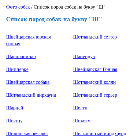
Фото собак
/ Список пород собак на букву "Ш"
Список пород собак на букву "Ш"
Швейцарская юрская
Шотландский сеттер
гончая
Шарпланинац
Шапендуа
Шипперке
Швейцарская Гончая
Швейцарская собака
Шотландский колли
Шотландский дирхаунд
Шотландский терьер
Шарпей
Шелти
Ши-тцу
Шикоку
Шилонская овчарка
Шелковистый виндхаунд