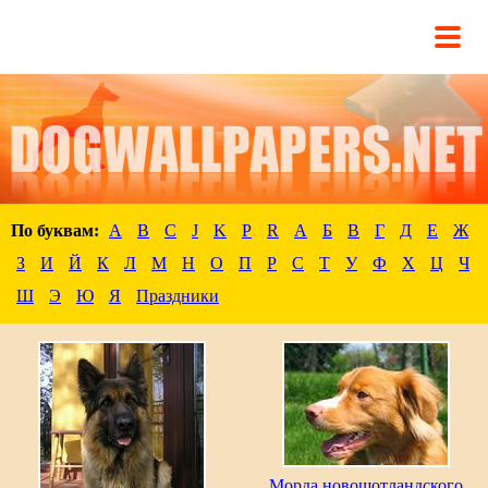
По буквам:
A
B
C
J
K
P
R
А
Б
В
Г
Д
Е
Ж
З
И
Й
К
Л
М
Н
О
П
Р
С
Т
У
Ф
Х
Ц
Ч
Ш
Э
Ю
Я
Праздники
Морда новошотландского