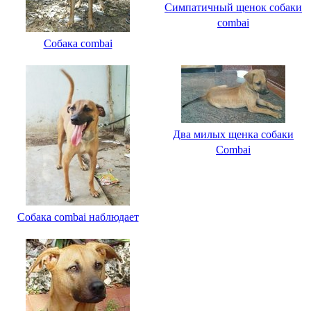
Симпатичный щенок собаки
combai
Собака combai
Два милых щенка собаки
Combai
Собака combai наблюдает