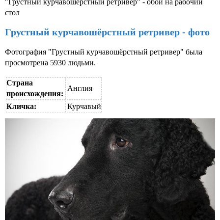
"Грустный курчавошёрстный ретривер" - обои на рабочий
стол
Грустный курчавошёрстный ретривер - фото
Фотография "Грустный курчавошёрстный ретривер" была
просмотрена 5930 людьми.
Страна
Англия
происхождения:
Кличка:
Курчавый