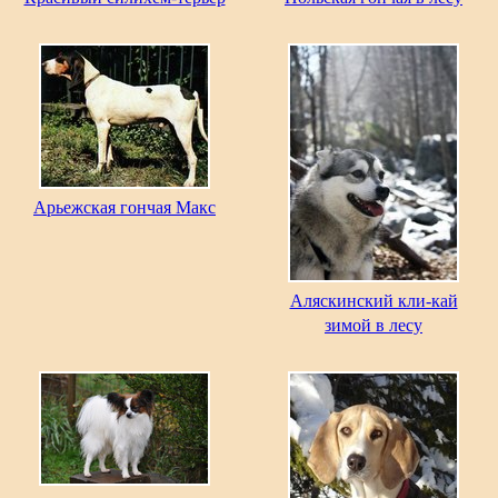
Арьежская гончая Макс
Аляскинский кли-кай
зимой в лесу