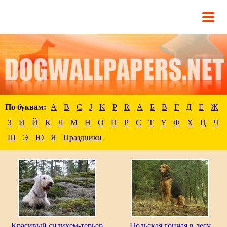
По буквам:
A
B
C
J
K
P
R
А
Б
В
Г
Д
Е
Ж
З
И
Й
К
Л
М
Н
О
П
Р
С
Т
У
Ф
Х
Ц
Ч
Ш
Э
Ю
Я
Праздники
Красивый силихем-терьер
Польская гончая в лесу