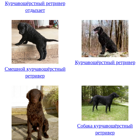
Курчавошёрстный ретривер
отдыхает
Курчавошёрстный ретривер
Смешной курчавошёрстный
ретривер
Собака курчавошёрстный
ретривер