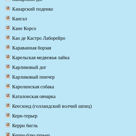
Канарский поденко
Кангал
Кане Корсо
Као де Кастро Лаборейро
Караванная борзая
Карельская медвежья лайка
Карликовый дог
Карликовый пинчер
Каролинская собака
Каталонская овчарка
Кеесхонд (голландский волчий шпиц)
Керн-терьер
Керри бигль
Керри-блю-терьер