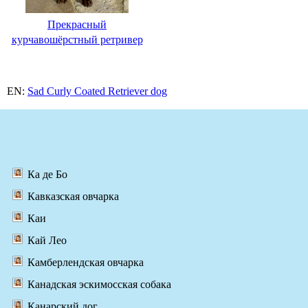
Прекрасный
курчавошёрстный ретривер
EN:
Sad Curly Coated Retriever dog
Ка де Бо
Кавказская овчарка
Каи
Кай Лео
Камберлендская овчарка
Канадская эскимосская собака
Канарский дог