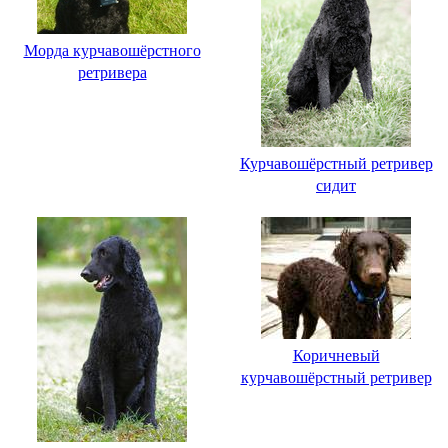
Морда курчавошёрстного
ретривера
Курчавошёрстный ретривер
сидит
Коричневый
курчавошёрстный ретривер