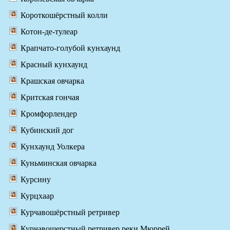
Короткошёрстный колли
Котон-де-тулеар
Крапчато-голубой кунхаунд
Красный кунхаунд
Крашская овчарка
Критская гончая
Кромфорлендер
Кубинский дог
Кунхаунд Уолкера
Куньминская овчарка
Курсину
Курцхаар
Курчавошёрстный ретривер
Курчавошерстный ретривер реки Мюррей