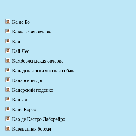
Ка де Бо
Кавказская овчарка
Каи
Кай Лео
Камберлендская овчарка
Канадская эскимосская собака
Канарский дог
Канарский поденко
Кангал
Кане Корсо
Као де Кастро Лаборейро
Караванная борзая