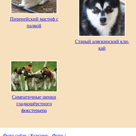
Пиренейский мастиф с
палкой
Старый аляскинский кли-
кай
Симпатичные щенки
гладкошёрстного
фокстерьера
Фото собак
/
Курсину - Фото
/