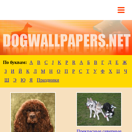
По буквам:
A
B
C
J
K
P
R
А
Б
В
Г
Д
Е
Ж
З
И
Й
К
Л
М
Н
О
П
Р
С
Т
У
Ф
Х
Ц
Ч
Ш
Э
Ю
Я
Праздники
Прекрасные северные