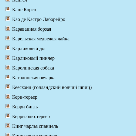
Кане Корсо
Као де Кастро Лаборейро
Караванная борзая
Карельская медвежья лайка
Карликовый дог
Карликовый пинчер
Каролинская собака
Каталонская овчарка
Кеесхонд (голландский волчий шпиц)
Керн-терьер
Керри бигль
Керри-блю-терьер
Кинг чарльз спаниель
Кинг чарльз спаниель