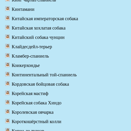
Кинтамани
Китайская императорская собака
Китайская хохлатая собака
Китайский собака чунцин
Клайдесдейл-терьер
Кламбер-спаниель
Коикерхондье
Континентальный той-спаниель
Кордовская бойцовая собака
Корейская мастиф
Корейская собака Хиндо
Королевская овчарка
Короткошёрстный колли
Котон-де-тулеар