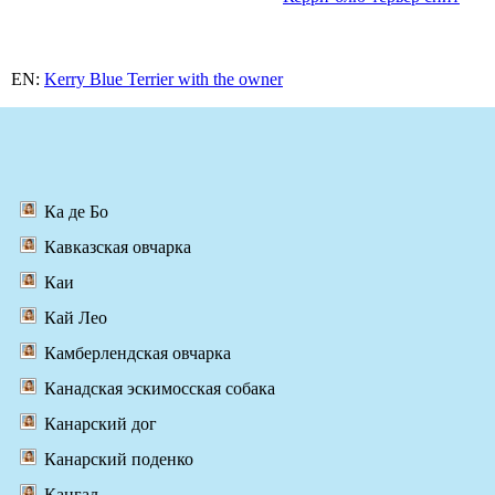
EN:
Kerry Blue Terrier with the owner
Ка де Бо
Кавказская овчарка
Каи
Кай Лео
Камберлендская овчарка
Канадская эскимосская собака
Канарский дог
Канарский поденко
Кангал