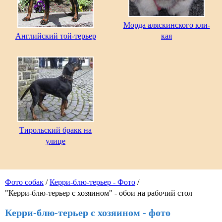
Морда аляскинского кли-
Английский той-терьер
кая
Тирольский бракк на
улице
Фото собак
/
Керри-блю-терьер - Фото
/
"Керри-блю-терьер с хозяином" - обои на рабочий стол
Керри-блю-терьер с хозяином - фото