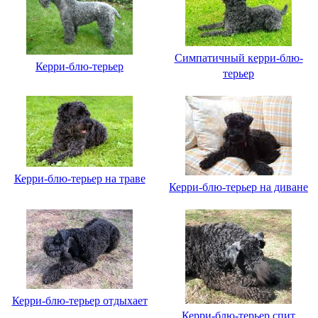
Симпатичный керри-блю-
Керри-блю-терьер
терьер
Керри-блю-терьер на траве
Керри-блю-терьер на диване
Керри-блю-терьер отдыхает
Керри-блю-терьер спит