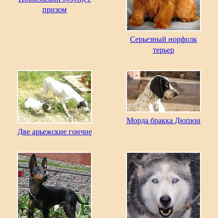
призом
Серьезный норфолк
терьер
Морда бракка Дюпюи
Две арьежские гончие