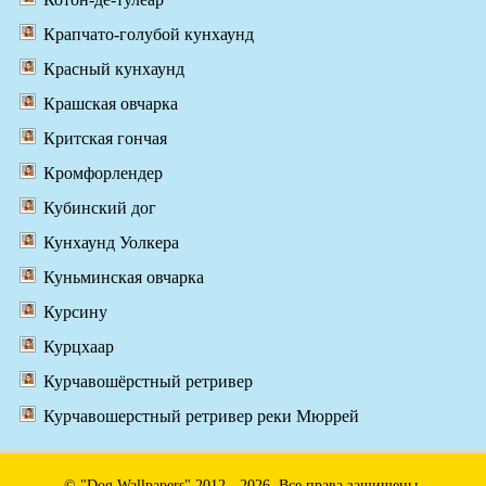
Крапчато-голубой кунхаунд
Красный кунхаунд
Крашская овчарка
Критская гончая
Кромфорлендер
Кубинский дог
Кунхаунд Уолкера
Куньминская овчарка
Курсину
Курцхаар
Курчавошёрстный ретривер
Курчавошерстный ретривер реки Мюррей
© "Dog Wallpapers" 2012 - 2026. Все права защищены.