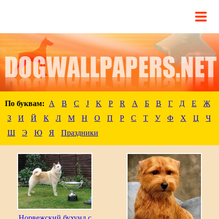
По буквам:
A
B
C
J
K
P
R
А
Б
В
Г
Д
Е
Ж
З
И
Й
К
Л
М
Н
О
П
Р
С
Т
У
Ф
Х
Ц
Ч
Ш
Э
Ю
Я
Праздники
Норвежский бухунд с