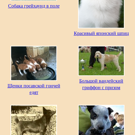
Собака грейхаунд в поле
Красивый японский шпиц
Большой вандейский
Щенки посавской гончей
гриффон с призом
едят