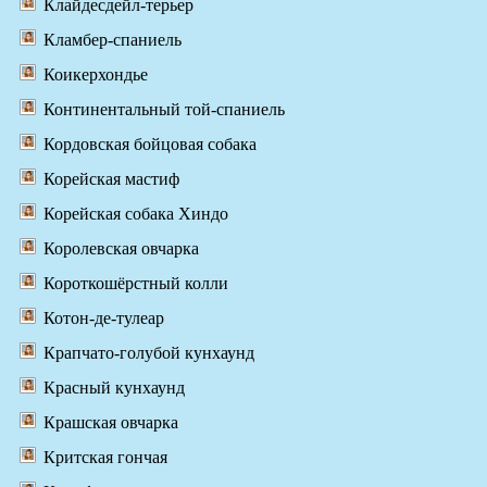
Клайдесдейл-терьер
Кламбер-спаниель
Коикерхондье
Континентальный той-спаниель
Кордовская бойцовая собака
Корейская мастиф
Корейская собака Хиндо
Королевская овчарка
Короткошёрстный колли
Котон-де-тулеар
Крапчато-голубой кунхаунд
Красный кунхаунд
Крашская овчарка
Критская гончая