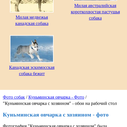
Милая австралийская
короткохвостая пастушья
Милая медвежья
собака
канадская собака
Канадская эскимосская
собака бежит
Фото собак
/
Куньминская овчарка - Фото
/
"Куньминская овчарка с хозяином" - обои на рабочий стол
Куньминская овчарка с хозяином - фото
Фотография "Куньминская овчарка с хозяином" была