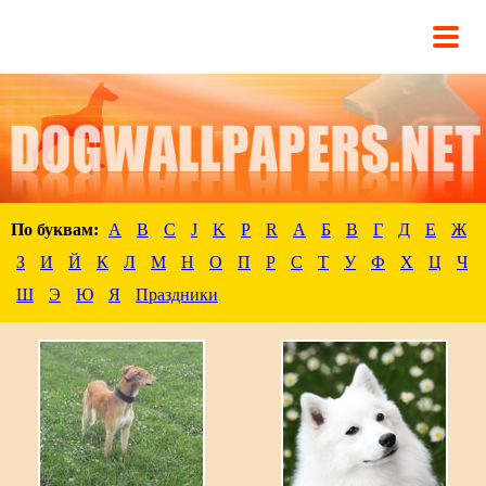
По буквам:
A
B
C
J
K
P
R
А
Б
В
Г
Д
Е
Ж
З
И
Й
К
Л
М
Н
О
П
Р
С
Т
У
Ф
Х
Ц
Ч
Ш
Э
Ю
Я
Праздники