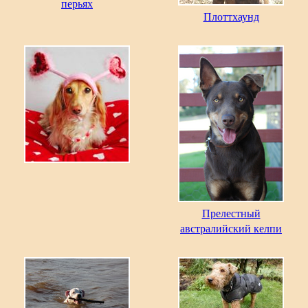
перьях
Плоттхаунд
Прелестный
австралийский келпи