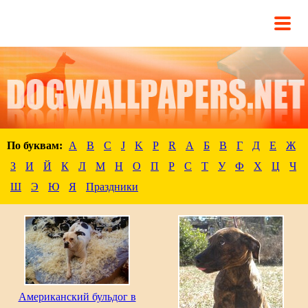
По буквам:
A
B
C
J
K
P
R
А
Б
В
Г
Д
Е
Ж
З
И
Й
К
Л
М
Н
О
П
Р
С
Т
У
Ф
Х
Ц
Ч
Ш
Э
Ю
Я
Праздники
Американский бульдог в