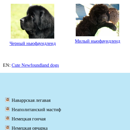
Милый ньюфаундленд
Черный ньюфаундленд
EN:
Cute Newfoundland dogs
Наваррская легавая
Неаполитанский мастиф
Немецкая гончая
Немецкая овчарка