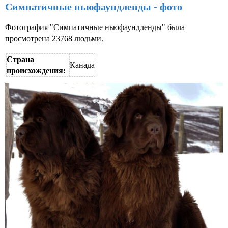
Симпатичные ньюфаундленды - фото
Фотография "Симпатичные ньюфаундленды" была
просмотрена 23768 людьми.
Страна
Канада
происхождения: