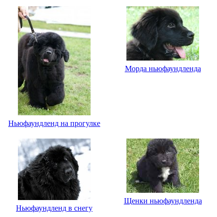
Морда ньюфаундленда
Ньюфаундленд на прогулке
Щенки ньюфаундленда
Ньюфаундленд в снегу