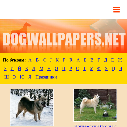
По буквам:
A
B
C
J
K
P
R
А
Б
В
Г
Д
Е
Ж
З
И
Й
К
Л
М
Н
О
П
Р
С
Т
У
Ф
Х
Ц
Ч
Ш
Э
Ю
Я
Праздники
Норвежский бухунд с