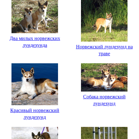
Два милых норвежских
лундехунда
Норвежский лундехунд на
траве
Собака норвежский
лундехунд
Красивый норвежский
лундехунд