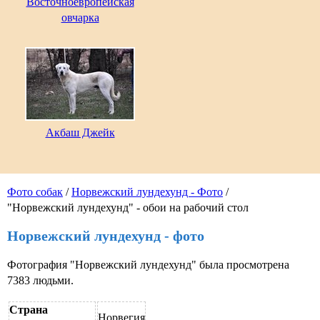
Восточноевропейская
овчарка
Акбаш Джейк
Фото собак
/
Норвежский лундехунд - Фото
/
"Норвежский лундехунд" - обои на рабочий стол
Норвежский лундехунд - фото
Фотография "Норвежский лундехунд" была просмотрена
7383 людьми.
Страна
Норвегия