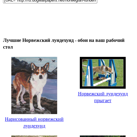
Лучшие Норвежский лундехунд - обои на ваш рабочий
стол
Норвежский лундехунд
прыгает
Нарисованный норвежский
лундехунд