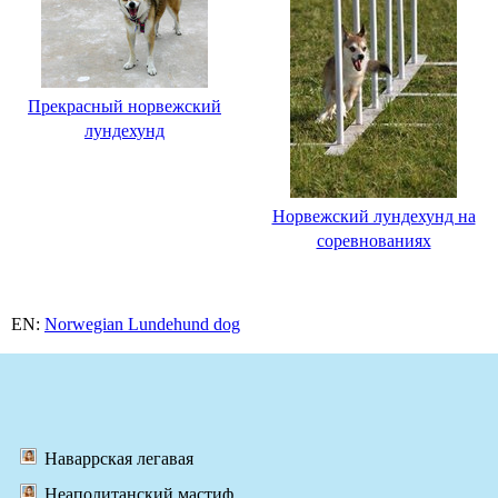
Прекрасный норвежский
лундехунд
Норвежский лундехунд на
соревнованиях
EN:
Norwegian Lundehund dog
Наваррская легавая
Неаполитанский мастиф