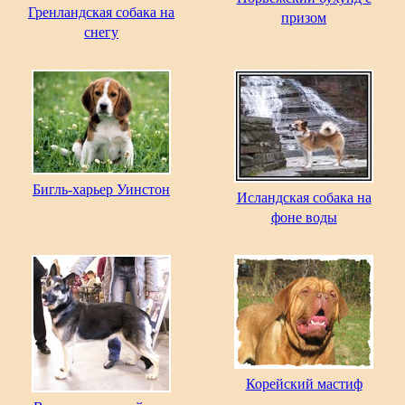
Гренландская собака на
призом
снегу
Бигль-харьер Уинстон
Исландская собака на
фоне воды
Корейский мастиф