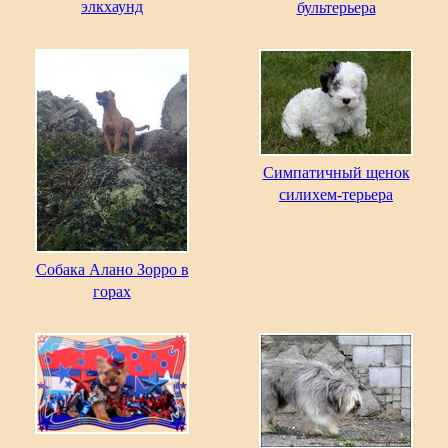
элкхаунд
бультерьера
Симпатичный щенок
силихем-терьера
Собака Алано Зорро в
горах