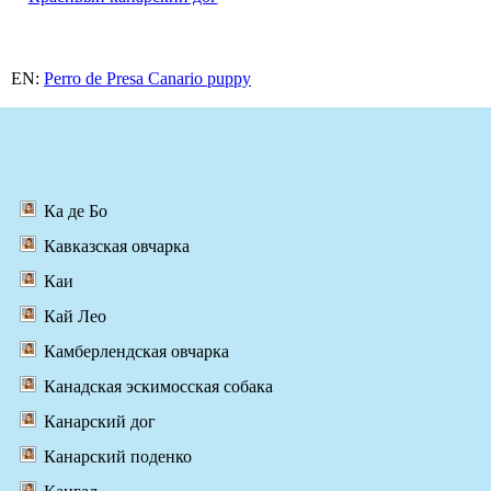
EN:
Perro de Presa Canario puppy
Ка де Бо
Кавказская овчарка
Каи
Кай Лео
Камберлендская овчарка
Канадская эскимосская собака
Канарский дог
Канарский поденко