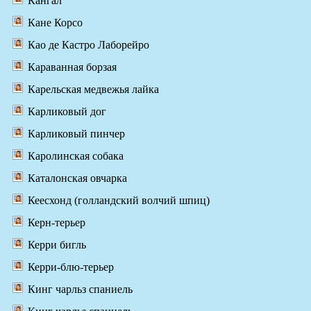
Кангал
Кане Корсо
Као де Кастро Лаборейро
Караванная борзая
Карельская медвежья лайка
Карликовый дог
Карликовый пинчер
Каролинская собака
Каталонская овчарка
Кеесхонд (голландский волчий шпиц)
Керн-терьер
Керри бигль
Керри-блю-терьер
Кинг чарльз спаниель