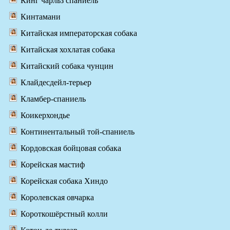
Кинг чарльз спаниель
Кинтамани
Китайская императорская собака
Китайская хохлатая собака
Китайский собака чунцин
Клайдесдейл-терьер
Кламбер-спаниель
Коикерхондье
Континентальный той-спаниель
Кордовская бойцовая собака
Корейская мастиф
Корейская собака Хиндо
Королевская овчарка
Короткошёрстный колли