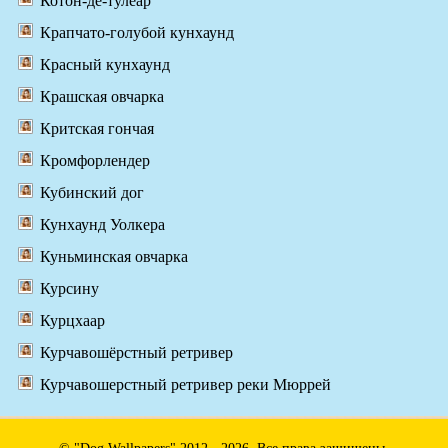
Котон-де-тулеар
Крапчато-голубой кунхаунд
Красный кунхаунд
Крашская овчарка
Критская гончая
Кромфорлендер
Кубинский дог
Кунхаунд Уолкера
Куньминская овчарка
Курсину
Курцхаар
Курчавошёрстный ретривер
Курчавошерстный ретривер реки Мюррей