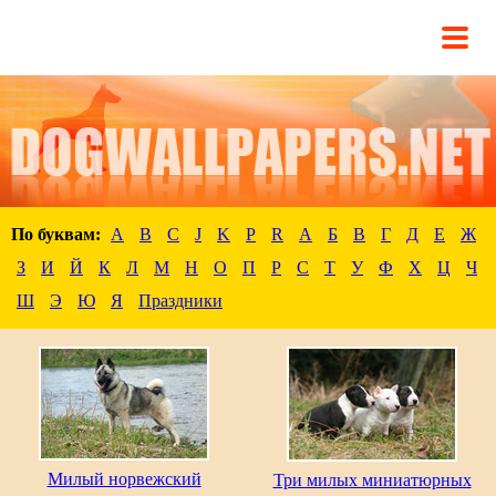
По буквам:
A
B
C
J
K
P
R
А
Б
В
Г
Д
Е
Ж
З
И
Й
К
Л
М
Н
О
П
Р
С
Т
У
Ф
Х
Ц
Ч
Ш
Э
Ю
Я
Праздники
Милый норвежский
Три милых миниатюрных