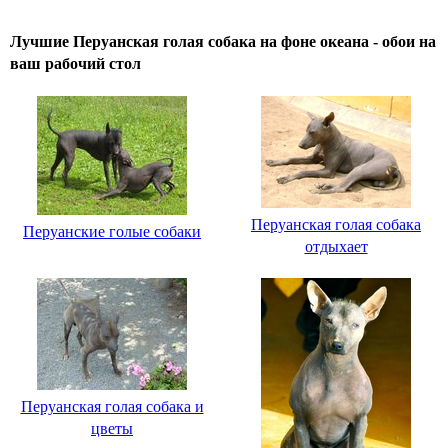
Лучшие Перуанская голая собака на фоне океана - обои на
ваш рабочий стол
Перуанская голая собака
Перуанские голые собаки
отдыхает
Перуанская голая собака и
цветы