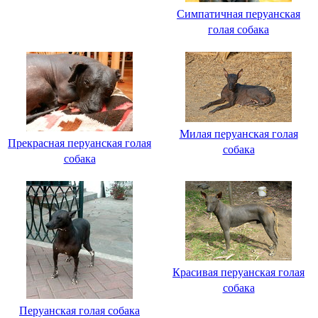
Симпатичная перуанская
голая собака
Милая перуанская голая
Прекрасная перуанская голая
собака
собака
Красивая перуанская голая
собака
Перуанская голая собака