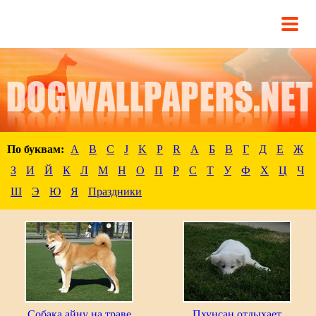
По буквам:
A
B
C
J
K
P
R
А
Б
В
Г
Д
Е
Ж
З
И
Й
К
Л
М
Н
О
П
Р
С
Т
У
Ф
Х
Ц
Ч
Ш
Э
Ю
Я
Праздники
Собака айну на траве
Пхунсан отдыхает