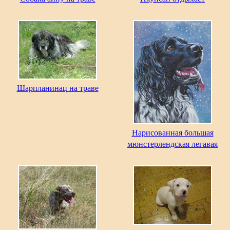
Шарпланинац на траве
Нарисованная большая
мюнстерлендская легавая