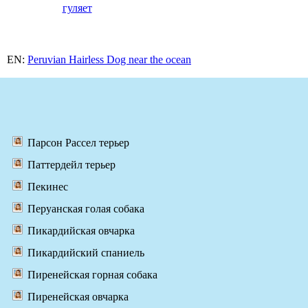
гуляет
EN:
Peruvian Hairless Dog near the ocean
Парсон Рассел терьер
Паттердейл терьер
Пекинес
Перуанская голая собака
Пикардийская овчарка
Пикардийский спаниель
Пиренейская горная собака
Пиренейская овчарка