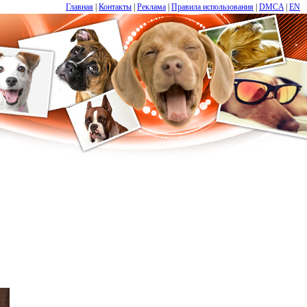
Главная
|
Контакты
|
Реклама
|
Правила использования
|
DMCA
|
EN