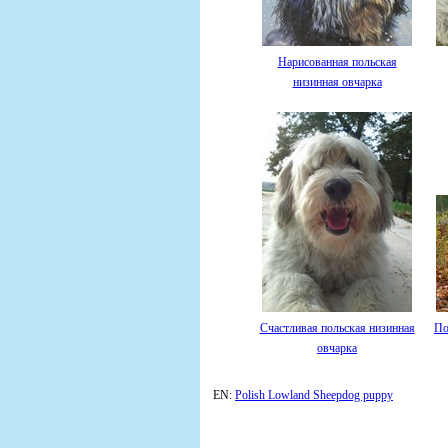
Нарисованная польская
низинная овчарка
Счастливая польская низинная
По
овчарка
EN:
Polish Lowland Sheepdog puppy