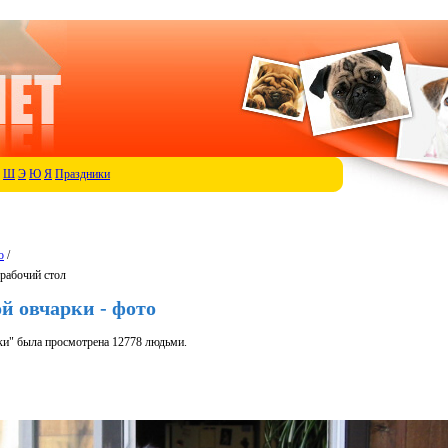
Ш
Э
Ю
Я
Праздники
о
/
 рабочий стол
й овчарки - фото
и" была просмотрена 12778 людьми.