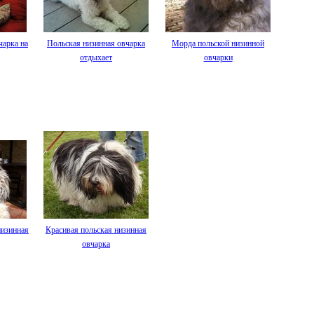
чарка на
Польская низинная овчарка
Морда польской низинной
отдыхает
овчарки
низинная
Красивая польская низинная
овчарка