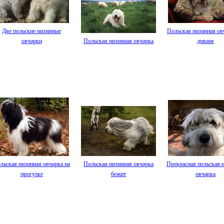
Две польские низинные
Польская низинная ов
овчарки
Польская низинная овчарка
диване
льская низинная овчарка на
Польская низинная овчарка
Прекрасная польская 
прогулке
бежит
овчарка