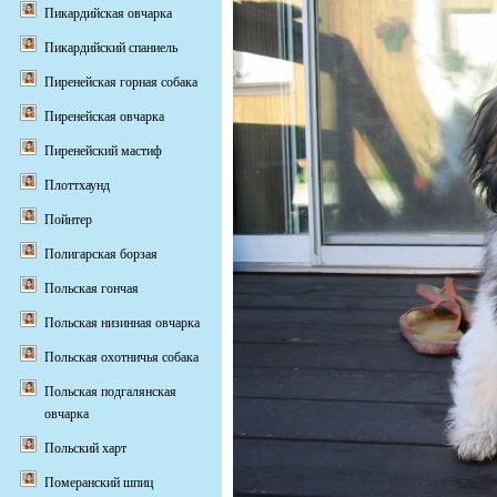
Пикардийская овчарка
Пикардийский спаниель
Пиренейская горная собака
Пиренейская овчарка
Пиренейский мастиф
Плоттхаунд
Пойнтер
Полигарская борзая
Польская гончая
Польская низинная овчарка
Польская охотничья собака
Польская подгалянская
овчарка
Польский харт
Померанский шпиц