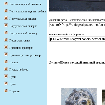
Понт-одемерский спаниель
Португальская водяная собака
Португальская легавая
Добавить фото Щенок польской низинной овчар
Португальская овчарка
Португальский поденгу
или воспользуйтесь форумом:
Посавская гончая
Пражский крысарик
Прямошёрстный ретривер
Пудель
Лучшие Щенок польской низинной овчарки 
Пудель-пойнтер
Пули
Пуми
Пхунсан