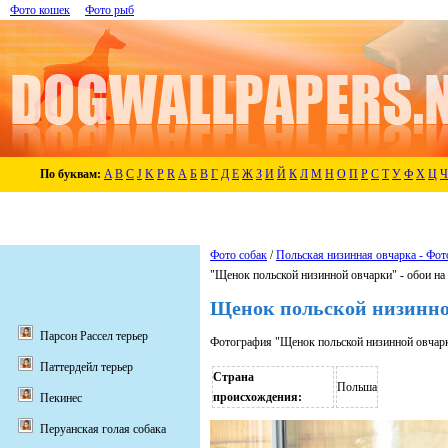
Фото кошек
Фото рыб
По буквам:
A
B
C
J
K
P
R
А
Б
В
Г
Д
Е
Ж
З
И
Й
К
Л
М
Н
О
П
Р
С
Т
У
Ф
Х
Ц
Ч
Фото собак
/
Польская низинная овчарка - Фот
"Щенок польской низинной овчарки" - обои на
Щенок польской низинно
Парсон Рассел терьер
Фотография "Щенок польской низинной овчарк
Паттердейл терьер
Страна
Польша
происхождения:
Пекинес
Перуанская голая собака