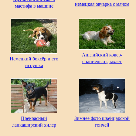
немецкая овчарка с мячом
мастифа в машине
Английский кокер-
Немецкий боксёр и его
спаниель отдыхает
игрушка
Прекрасный
Зимнее фото швейцарской
ланкаширский хилер
гончей