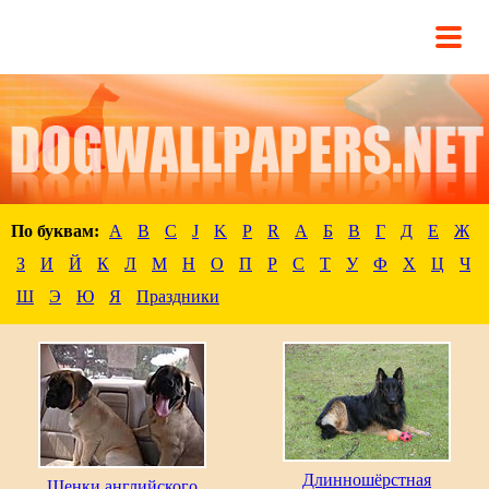
По буквам:
A
B
C
J
K
P
R
А
Б
В
Г
Д
Е
Ж
З
И
Й
К
Л
М
Н
О
П
Р
С
Т
У
Ф
Х
Ц
Ч
Ш
Э
Ю
Я
Праздники
Длинношёрстная
Щенки английского