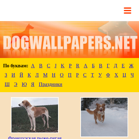
По буквам:
A
B
C
J
K
P
R
А
Б
В
Г
Д
Е
Ж
З
И
Й
К
Л
М
Н
О
П
Р
С
Т
У
Ф
Х
Ц
Ч
Ш
Э
Ю
Я
Праздники
Французская рыже-пегая