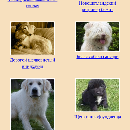
Новошотландский
гончая
ретривер бежит
Белая собака сапсари
Дорогой шелковистый
виндхаунд
Щенки ньюфаундленда