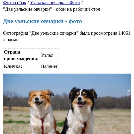
Фото собак
/
Уэльская овчарка - Фото
/
"Две уэльские овчарки" - обои на рабочий стол
Две уэльские овчарки - фото
Фотография "Две уэльские овчарки" была просмотрена 14061
людьми.
Страна
Уэльс
происхождения:
Кличка:
Валлиец