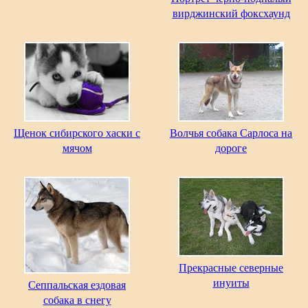
вирджинский фоксхаунд
Щенок сибирского хаски с
Волчья собака Сарлоса на
мячом
дороге
Прекрасные северные
инуиты
Сеппальская ездовая
собака в снегу