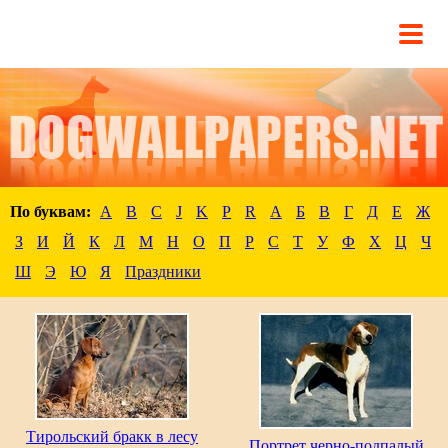
По буквам:
A
B
C
J
K
P
R
А
Б
В
Г
Д
Е
Ж
З
И
Й
К
Л
М
Н
О
П
Р
С
Т
У
Ф
Х
Ц
Ч
Ш
Э
Ю
Я
Праздники
Тирольский бракк в лесу
Портрет черно-подпалый