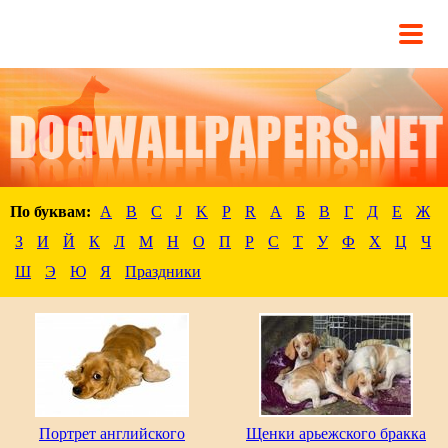
По буквам:
A
B
C
J
K
P
R
А
Б
В
Г
Д
Е
Ж
З
И
Й
К
Л
М
Н
О
П
Р
С
Т
У
Ф
Х
Ц
Ч
Ш
Э
Ю
Я
Праздники
Портрет английского
Щенки арьежского бракка