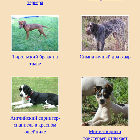
терьера
Тирольский бракк на
Симпатичный дратхаар
траве
Английский спрингер-
спаниель в красном
Миниатюрный
ошейнике
фокстерьер отдыхает