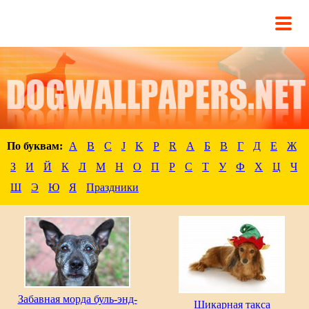
По буквам:
A
B
C
J
K
P
R
А
Б
В
Г
Д
Е
Ж
З
И
Й
К
Л
М
Н
О
П
Р
С
Т
У
Ф
Х
Ц
Ч
Ш
Э
Ю
Я
Праздники
Забавная морда буль-энд-
Шикарная такса