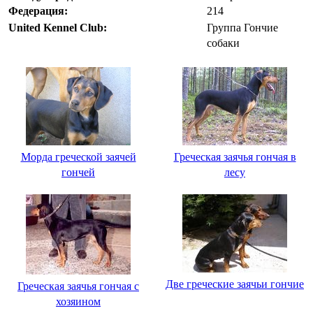
Федерация:
214
United Kennel Club:
Группа Гончие
собаки
Морда греческой заячей
Греческая заячья гончая в
гончей
лесу
Две греческие заячьи гончие
Греческая заячья гончая с
хозяином