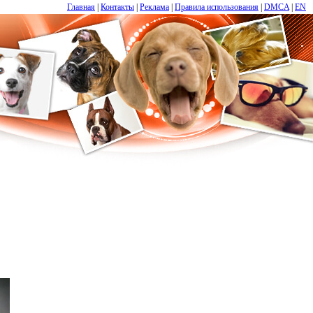
Главная
|
Контакты
|
Реклама
|
Правила использования
|
DMCA
|
EN