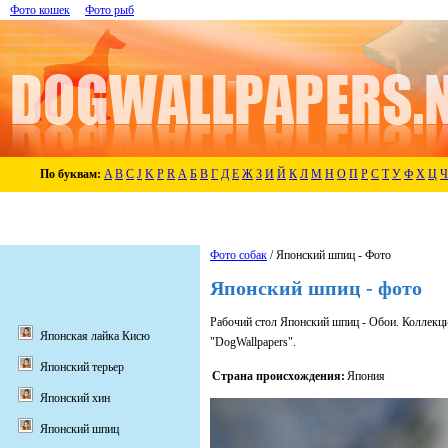
Фото кошек
Фото рыб
По буквам:
A
B
C
J
K
P
R
А
Б
В
Г
Д
Е
Ж
З
И
Й
К
Л
М
Н
О
П
Р
С
Т
У
Ф
Х
Ц
Ч
Фото собак
/ Японский шпиц - Фото
Японский шпиц - фото
Рабочий стол Японский шпиц - Обои. Коллекц
Японская лайка Кисю
"DogWallpapers".
Японский терьер
Страна происхождения:
Япония
Японский хин
Японский шпиц