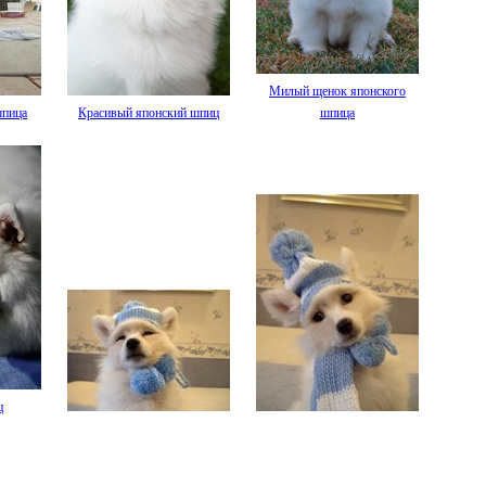
Милый щенок японского
шпица
Красивый японский шпиц
шпица
ц