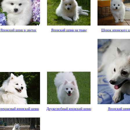
Японский шпиц в цветах
Японский шпиц на траве
Щенок японского 
рекрасный японский шпиц
Дружелюбный японский шпиц
Японский шпи