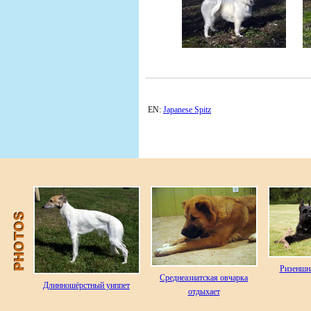
EN:
Japanese Spitz
Ризеншн
Среднеазиатская овчарка
Длинношёрстный уиппет
отдыхает