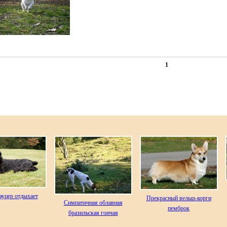
1
ауцер отдыхает
Прекрасный вельш-корги
Симпатичная облавная
пемброк
бразильская гончая