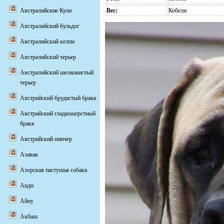
Вес:
Кобели
Австралийские Кули
Австралийский бульдог
Австралийский келпи
Австралийский терьер
Австралийский шелковистый
терьер
Австрийский брудастый бракк
Австрийский гладкошерстный
бракк
Австрийский пинчер
Азавак
Азорская пастушья собака
Аиди
Айну
Акбаш