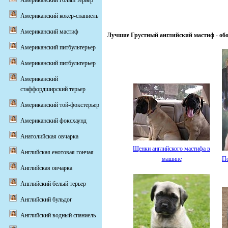
Американский голый терьер
Американский кокер-спаниель
Американский мастиф
Лучшие Грустный английский мастиф - обо
Американский питбультерьер
Американский питбультерьер
Американский
стаффордширский терьер
Американский той-фокстерьер
Американский фоксхаунд
Анатолийская овчарка
Щенки английского мастифа в
Английская енотовая гончая
машине
По
Английская овчарка
Английский белый терьер
Английский бульдог
Английский водный спаниель