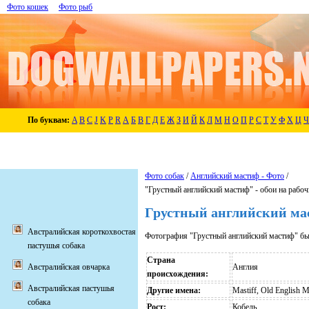
Фото кошек
Фото рыб
По буквам:
A
B
C
J
K
P
R
А
Б
В
Г
Д
Е
Ж
З
И
Й
К
Л
М
Н
О
П
Р
С
Т
У
Ф
Х
Ц
Ч
Фото собак
/
Английский мастиф - Фото
/
"Грустный английский мастиф" - обои на рабоч
Грустный английский мас
Австралийская короткохвостая
Фотография "Грустный английский мастиф" бы
пастушья собака
Страна
Англия
Австралийская овчарка
происхождения:
Австралийская пастушья
Другие имена:
Mastiff, Old English M
собака
Рост:
Кобель