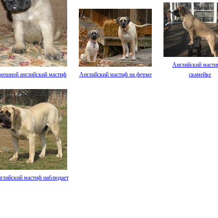
Английский масти
мешной английский мастиф
Английский мастиф на ферме
скамейке
глийский мастиф наблюдает