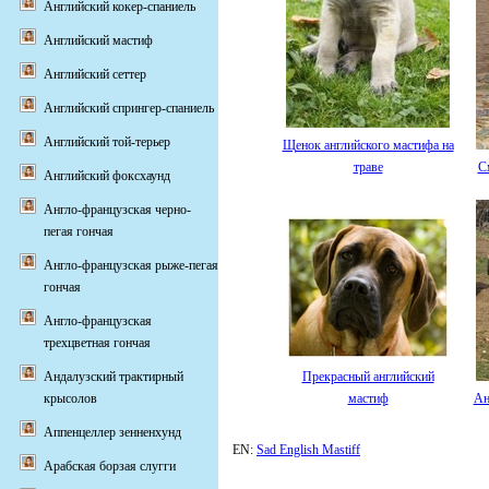
Английский кокер-спаниель
Английский мастиф
Английский сеттер
Английский спрингер-спаниель
Английский той-терьер
Щенок английского мастифа на
траве
С
Английский фоксхаунд
Англо-французская черно-
пегая гончая
Англо-французская рыже-пегая
гончая
Англо-французская
трехцветная гончая
Андалузский трактирный
Прекрасный английский
крысолов
мастиф
Ан
Аппенцеллер зенненхунд
EN:
Sad English Mastiff
Арабская борзая слугги