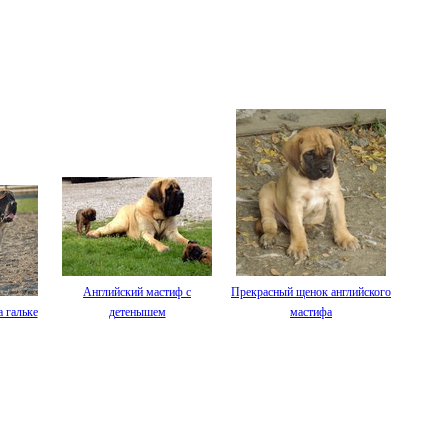
Английский мастиф с
Прекрасный щенок английского
 гальке
детенышем
мастифа