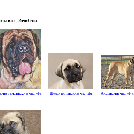
и на ваш рабочий стол
ртрет английского мастифа
Щенок английского мастифа
Английский мастиф на