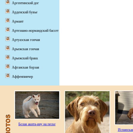
Аргентинский дог
Арденский бувье
Армант
Артезиано-нормандский бассет
Артуазская гончая
Арьежская гончая
Арьежский бракк
Афганская борзая
Аффенпинчер
Белая акита-ину на песке
Испанская