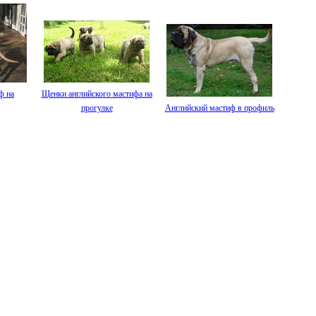
ф на
Щенки английского мастифа на
прогулке
Английский мастиф в профиль