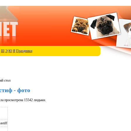
Ш
Э
Ю
Я
Праздники
ий стол
тиф - фото
ла просмотрена 15542 людьми.
astiff