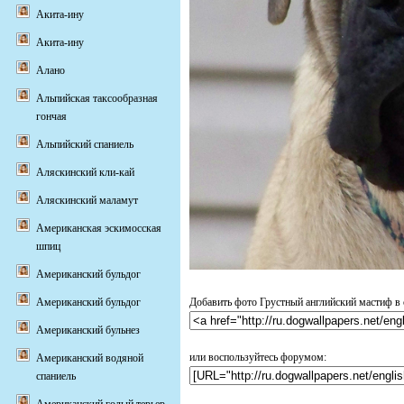
Акита-ину
Акита-ину
Алано
Альпийская таксообразная
гончая
Альпийский спаниель
Аляскинский кли-кай
Аляскинский маламут
Американская эскимосская
шпиц
Американский бульдог
Американский бульдог
Добавить фото Грустный английский мастиф в 
Американский бульнез
или воспользуйтесь форумом:
Американский водяной
спаниель