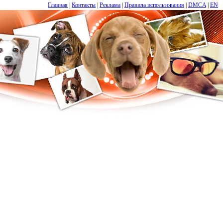
Главная
|
Контакты
|
Реклама
|
Правила использования
|
DMCA
|
EN