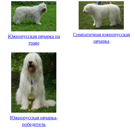
Симпатичная южнорусская
Южнорусская овчарка на
овчарка
траве
Южнорусская овчарка-
победитель