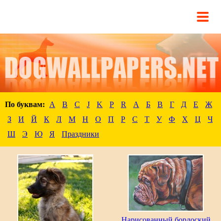
По буквам:
A
B
C
J
K
P
R
А
Б
В
Г
Д
Е
Ж
З
И
Й
К
Л
М
Н
О
П
Р
С
Т
У
Ф
Х
Ц
Ч
Ш
Э
Ю
Я
Праздники
Нарисованный бордоский