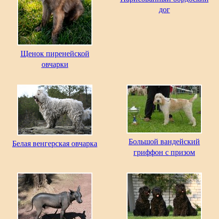
дог
Щенок пиренейской
овчарки
Большой вандейский
Белая венгерская овчарка
гриффон с призом