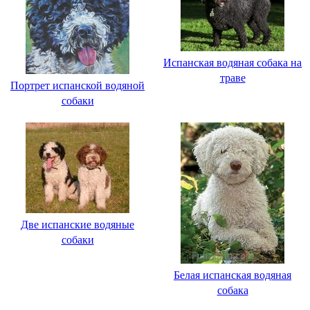
Испанская водяная собака на
траве
Портрет испанской водяной
собаки
Две испанские водяные
собаки
Белая испанская водяная
собака