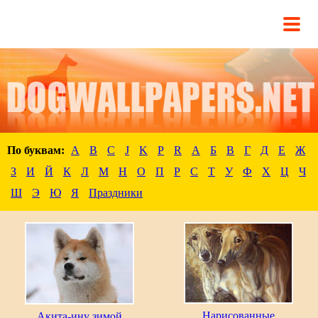
По буквам:
A
B
C
J
K
P
R
А
Б
В
Г
Д
Е
Ж
З
И
Й
К
Л
М
Н
О
П
Р
С
Т
У
Ф
Х
Ц
Ч
Ш
Э
Ю
Я
Праздники
Нарисованные
Акита-ину зимой