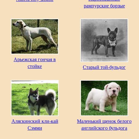
рампурские борзые
Арьежская гончая в
стойке
Старый той-бульдог
Аляскинский кли-кай
Маленький щенок белого
Сэмми
английского бульдога