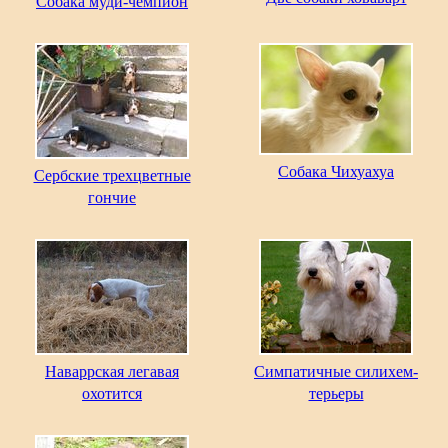
Собака муди-чемпион
Собака Чихуахуа
Сербские трехцветные
гончие
Наваррская легавая
Симпатичные силихем-
охотится
терьеры