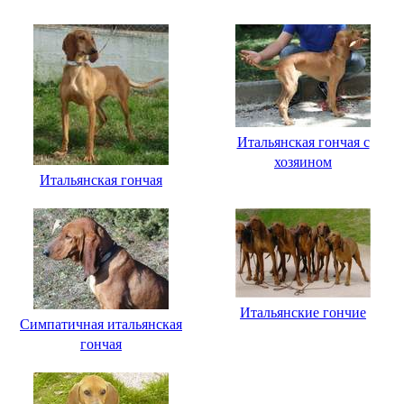
Итальянская гончая с
хозяином
Итальянская гончая
Итальянские гончие
Симпатичная итальянская
гончая