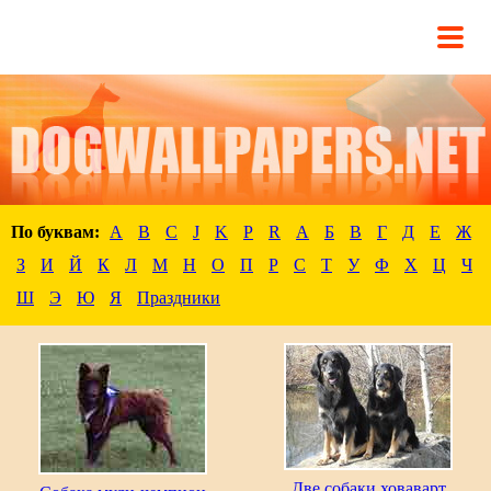
По буквам:
A
B
C
J
K
P
R
А
Б
В
Г
Д
Е
Ж
З
И
Й
К
Л
М
Н
О
П
Р
С
Т
У
Ф
Х
Ц
Ч
Ш
Э
Ю
Я
Праздники
Две собаки ховаварт