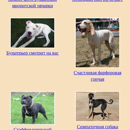
миоритской овчарки
Бультерьер смотрит на вас
Счастливая фарфоровая
гончая
Симпатичная собака
Стаффордширский