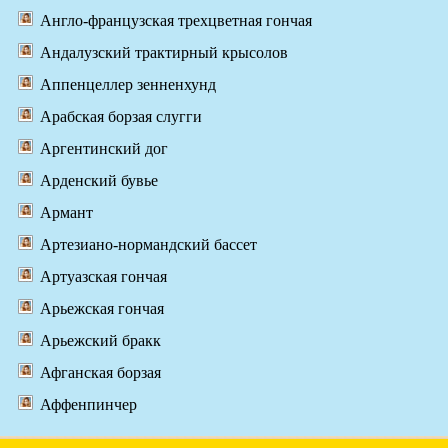
Англо-французская трехцветная гончая
Андалузский трактирный крысолов
Аппенцеллер зенненхунд
Арабская борзая слугги
Аргентинский дог
Арденский бувье
Армант
Артезиано-нормандский бассет
Артуазская гончая
Арьежская гончая
Арьежский бракк
Афганская борзая
Аффенпинчер