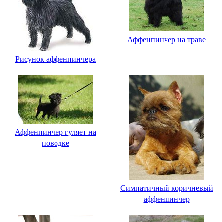
Аффенпинчер на траве
Рисунок аффенпинчера
Аффенпинчер гуляет на
поводке
Симпатичный коричневый
аффенпинчер