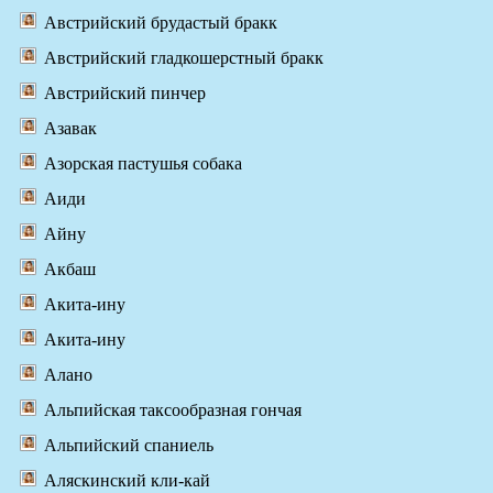
Австрийский брудастый бракк
Австрийский гладкошерстный бракк
Австрийский пинчер
Азавак
Азорская пастушья собака
Аиди
Айну
Акбаш
Акита-ину
Акита-ину
Алано
Альпийская таксообразная гончая
Альпийский спаниель
Аляскинский кли-кай