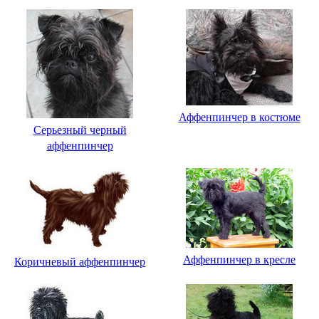
Аффенпинчер в костюме
Серьезный черный
аффенпинчер
Аффенпинчер в кресле
Коричневый аффенпинчер