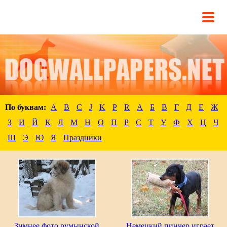
По буквам:
A
B
C
J
K
P
R
А
Б
В
Г
Д
Е
Ж
З
И
Й
К
Л
М
Н
О
П
Р
С
Т
У
Ф
Х
Ц
Ч
Ш
Э
Ю
Я
Праздники
Зимнее фото румынской
Немецкий пинчер играет