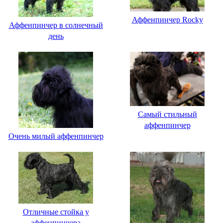
Аффенпинчер Rocky
Аффенпинчер в солнечный
день
Самый стильный
аффенпинчер
Очень милый аффенпинчер
Отличные стойка у
аффенпинчера