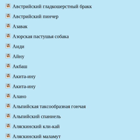
Австрийский гладкошерстный бракк
Австрийский пинчер
Азавак
Азорская пастушья собака
Аиди
Айну
Акбаш
Акита-ину
Акита-ину
Алано
Альпийская таксообразная гончая
Альпийский спаниель
Аляскинский кли-кай
Аляскинский маламут