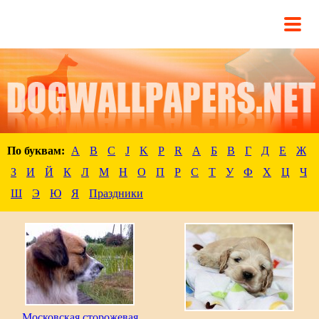
По буквам:
A
B
C
J
K
P
R
А
Б
В
Г
Д
Е
Ж
З
И
Й
К
Л
М
Н
О
П
Р
С
Т
У
Ф
Х
Ц
Ч
Ш
Э
Ю
Я
Праздники
Московская сторожевая