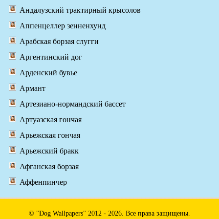
Андалузский трактирный крысолов
Аппенцеллер зенненхунд
Арабская борзая слугги
Аргентинский дог
Арденский бувье
Армант
Артезиано-нормандский бассет
Артуазская гончая
Арьежская гончая
Арьежский бракк
Афганская борзая
Аффенпинчер
© "Dog Wallpapers" 2012 - 2026. Все права защищены.