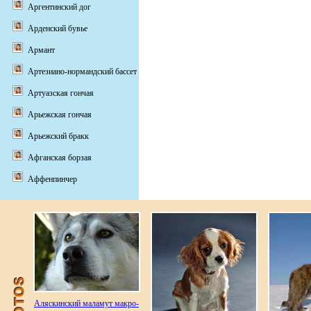
Аргентинский дог
Арденский бувье
Армант
Артезиано-нормандский бассет
Артуазская гончая
Арьежская гончая
Арьежский бракк
Афганская борзая
Аффенпинчер
Аляскинский маламут макро-