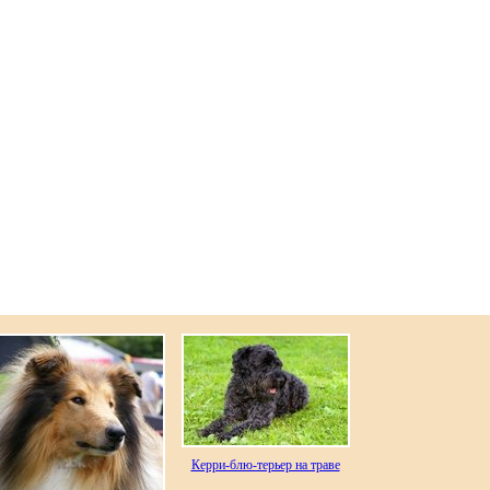
Керри-блю-терьер на траве