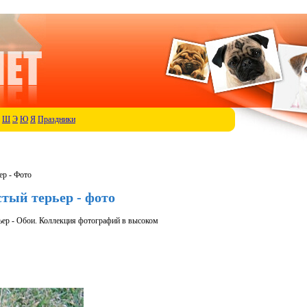
Ш
Э
Ю
Я
Праздники
ер - Фото
тый терьер - фото
ьер - Обои. Коллекция фотографий в высоком