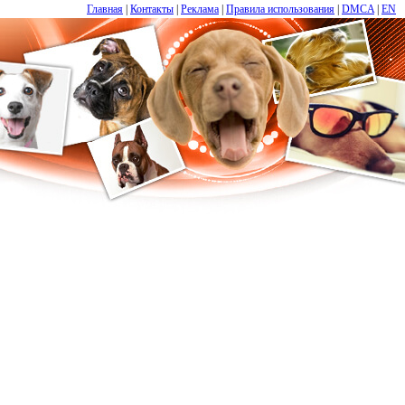
Главная
|
Контакты
|
Реклама
|
Правила использования
|
DMCA
|
EN