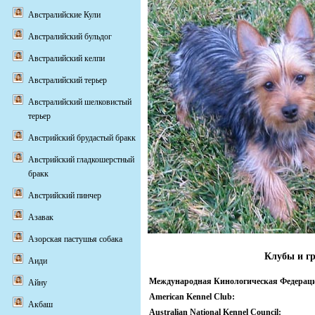
Австралийские Кули
Австралийский бульдог
Австралийский келпи
Австралийский терьер
Австралийский шелковистый
терьер
Австрийский брудастый бракк
Австрийский гладкошерстный
бракк
Австрийский пинчер
Азавак
Азорская пастушья собака
Клубы и г
Аиди
Международная Кинологическая Федерац
Айну
American Kennel Club:
Акбаш
Australian National Kennel Council: