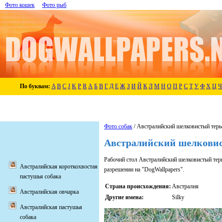
Фото кошек
Фото рыб
По буквам:
A
B
C
J
K
P
R
А
Б
В
Г
Д
Е
Ж
З
И
Й
К
Л
М
Н
О
П
Р
С
Т
У
Ф
Х
Ц
Ч
Фото собак
/ Австралийский шелковистый терь
Австралийский шелковис
Рабочий стол Австралийский шелковистый тер
Австралийская короткохвостая
разрешении на "DogWallpapers".
пастушья собака
Страна происхождения:
Австралия
Австралийская овчарка
Другие имена:
Silky
Австралийская пастушья
собака