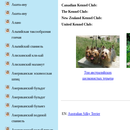
Акита-ину
Canadian Kennel Club:
The Kennel Club:
Акита-ину
New Zealand Kennel Club:
Алано
United Kennel Club:
Альпийская таксообразная
гончая
Альпийский спаниель
Аляскинский кли-кай
Аляскинский маламут
Три австралийских
Американская эскимосская
шелковистых терьера
шпиц
Американский бульдог
Американский бульдог
Американский бульнез
EN:
Australian Silky Terrier
Американский водяной
спаниель