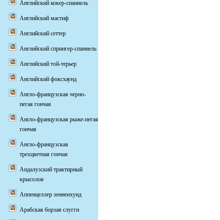
Английский кокер-спаниель
Английский мастиф
Английский сеттер
Английский спрингер-спаниель
Английский той-терьер
Английский фоксхаунд
Англо-французская черно-
пегая гончая
Англо-французская рыже-пегая
гончая
Англо-французская
трехцветная гончая
Андалузский трактирный
крысолов
Аппенцеллер зенненхунд
Арабская борзая слугги