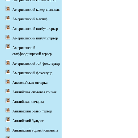
Американский голый терьер
Американский кокер-спаниель
Американский мастиф
Американский питбультерьер
Американский питбультерьер
Американский
стаффордширский терьер
Американский той-фокстерьер
Американский фоксхаунд
Анатолийская овчарка
Английская енотовая гончая
Английская овчарка
Английский белый терьер
Английский бульдог
Английский водный спаниель