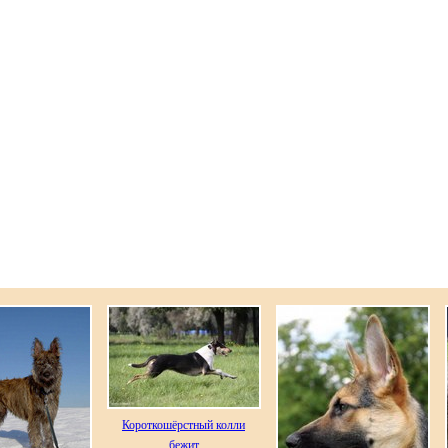
Короткошёрстный колли
бежит