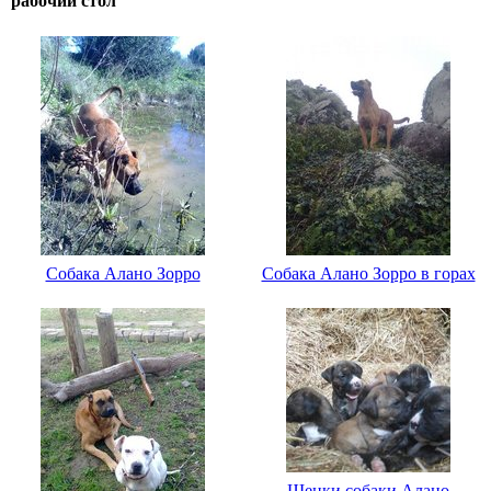
рабочий стол
Собака Алано Зорро
Собака Алано Зорро в горах
Щенки собаки Алано