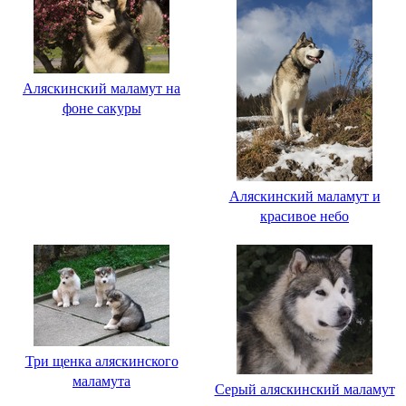
Аляскинский маламут на
фоне сакуры
Аляскинский маламут и
красивое небо
Три щенка аляскинского
маламута
Серый аляскинский маламут