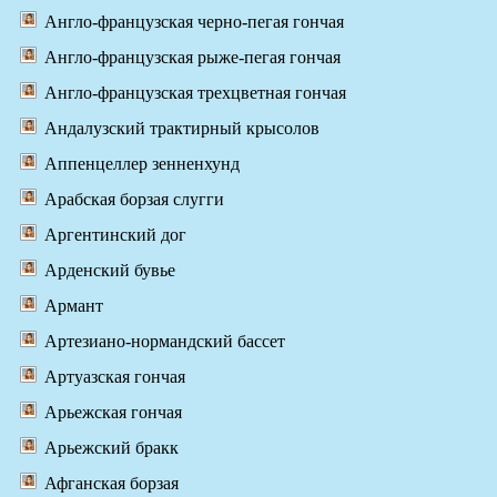
Англо-французская черно-пегая гончая
Англо-французская рыже-пегая гончая
Англо-французская трехцветная гончая
Андалузский трактирный крысолов
Аппенцеллер зенненхунд
Арабская борзая слугги
Аргентинский дог
Арденский бувье
Армант
Артезиано-нормандский бассет
Артуазская гончая
Арьежская гончая
Арьежский бракк
Афганская борзая