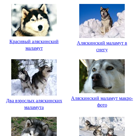
Красивый аляскинский
Аляскинский маламут в
маламут
снегу
Аляскинский маламут макро-
Два взрослых аляскинских
фото
маламута