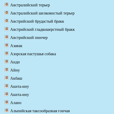
Австралийский терьер
Австралийский шелковистый терьер
Австрийский брудастый бракк
Австрийский гладкошерстный бракк
Австрийский пинчер
Азавак
Азорская пастушья собака
Аиди
Айну
Акбаш
Акита-ину
Акита-ину
Алано
Альпийская таксообразная гончая