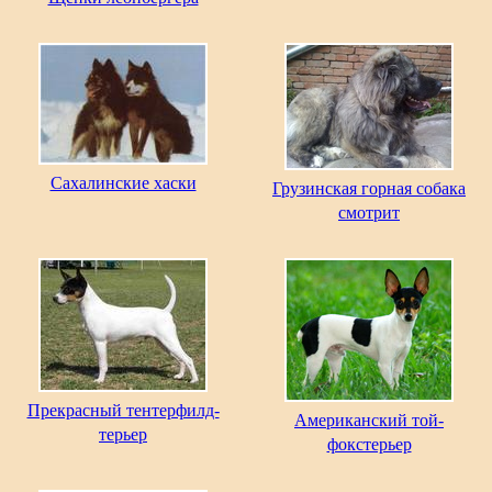
Сахалинские хаски
Грузинская горная собака
смотрит
Прекрасный тентерфилд-
Американский той-
терьер
фокстерьер