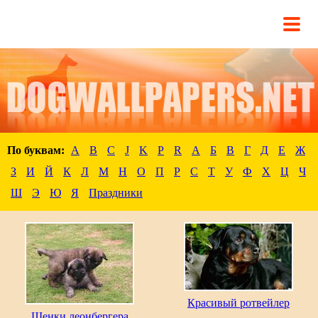
По буквам:
A
B
C
J
K
P
R
А
Б
В
Г
Д
Е
Ж
З
И
Й
К
Л
М
Н
О
П
Р
С
Т
У
Ф
Х
Ц
Ч
Ш
Э
Ю
Я
Праздники
Красивый ротвейлер
Щенки леонбергера