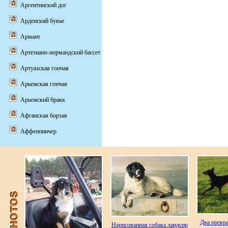
Аргентинский дог
Арденский бувье
Армант
Артезиано-нормандский бассет
Артуазская гончая
Арьежская гончая
Арьежский бракк
Афганская борзая
Аффенпинчер
Два прекр
Нарисованная собака ландсир