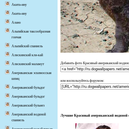
Акита-ину
Акита-ину
Алано
Альпийская таксообразная
гончая
Альпийский спаниель
Аляскинский кли-кай
Добавить фото Красивый американский водяной
Аляскинский маламут
Американская эскимосская
шпиц
или воспользуйтесь форумом:
Американский бульдог
Американский бульдог
Американский бульнез
Американский водяной
Лучшие Красивый американский водяной сп
спаниель