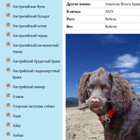
Другие имена:
American Brown Spani
Австралийские Кули
Кличка:
AWS
Австралийский бульдог
Рост:
Кобель
Австралийский келпи
Вес:
Кобели
Австралийский терьер
Австралийский шелковистый
терьер
Австрийский брудастый бракк
Австрийский гладкошерстный
бракк
Австрийский пинчер
Азавак
Азорская пастушья собака
Аиди
Айну
Акбаш