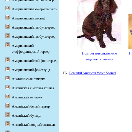
Американский голый терьер
Американский кокер-спаниель
Американский мастиф
Американский питбультерьер
Американский питбультерьер
Американский
стаффордширский терьер
Портрет американского
Н
водяного спаниеля
Американский той-фокстерьер
Американский фоксхаунд
EN:
Beautiful American Water Spaniel
Анатолийская овчарка
Английская енотовая гончая
Английская овчарка
Английский белый терьер
Английский бульдог
Английский водный спаниель