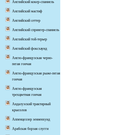
Английский кокер-спаниель
Английский мастиф
Английский сеттер
Английский спрингер-спаниель
Английский той-терьер
Английский фоксхаунд
Англо-французская черно-
пегая гончая
Англо-французская рыже-пегая
гончая
Англо-французская
трехцветная гончая
Андалузский трактирный
крысолов
Аппенцеллер зенненхунд
Арабская борзая слугги