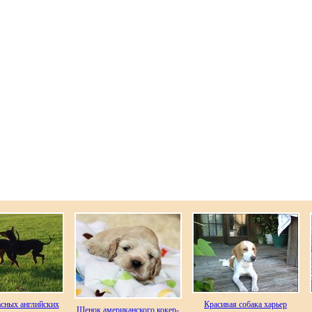
асных английских
Красивая собака харьер
Щенок американского кокер-