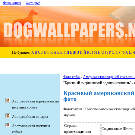
Фото кошек
Фото рыб
По буквам:
A
B
C
J
K
P
R
А
Б
В
Г
Д
Е
Ж
З
И
Й
К
Л
М
Н
О
П
Р
С
Т
У
Ф
Х
Ц
Ч
Фото собак
/
Американский водяной спаниель 
"Красивый американский водяной спаниель" - 
Красивый американский 
фото
Австралийская короткохвостая
пастушья собака
Фотография "Красивый американский водяной 
людьми.
Австралийская овчарка
Страна
Австралийская пастушья
Соединенные Штаты
происхождения:
собака