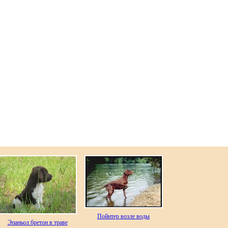
Пойнтер возле воды
Эпаньол бретон в траве