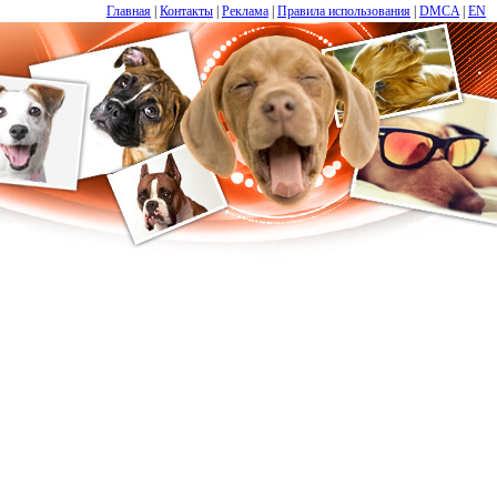
Главная
|
Контакты
|
Реклама
|
Правила использования
|
DMCA
|
EN