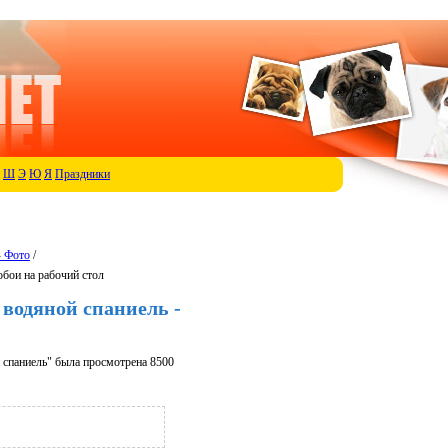
Ш
Э
Ю
Я
Праздники
- Фото
/
обои на рабочий стол
водяной спаниель -
спаниель" была просмотрена 8500