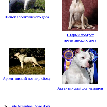
Щенок аргентинского дога
Старый портрет
аргентинского дога
Аргентинский дог вид сбоку
Аргентинский дог чемпион
EN:
Cute Argentine Dogo dogs