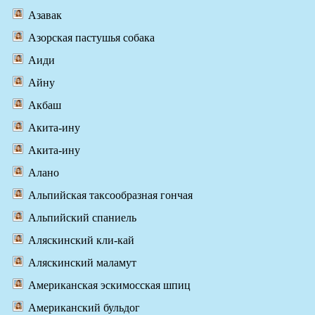
Азавак
Азорская пастушья собака
Аиди
Айну
Акбаш
Акита-ину
Акита-ину
Алано
Альпийская таксообразная гончая
Альпийский спаниель
Аляскинский кли-кай
Аляскинский маламут
Американская эскимосская шпиц
Американский бульдог