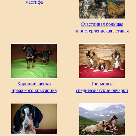
мастифа
Счастливая большая
мюнстерлендская легавая
Хорошие щенки
Три милые
пражского крысарика
среднеазиатские овчарки