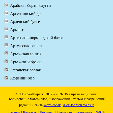
Арабская борзая слугги
Аргентинский дог
Арденский бувье
Армант
Артезиано-нормандский бассет
Артуазская гончая
Арьежская гончая
Арьежский бракк
Афганская борзая
Аффенпинчер
© "Dog Wallpapers" 2012 - 2026. Все права защищены.
Копирование материалов, изображений - только с разрешения
редакции сайта
Фото собак
.
Alex Johnson Website
Главная
|
Контакты
|
Реклама
|
Правила использования
|
DMCA