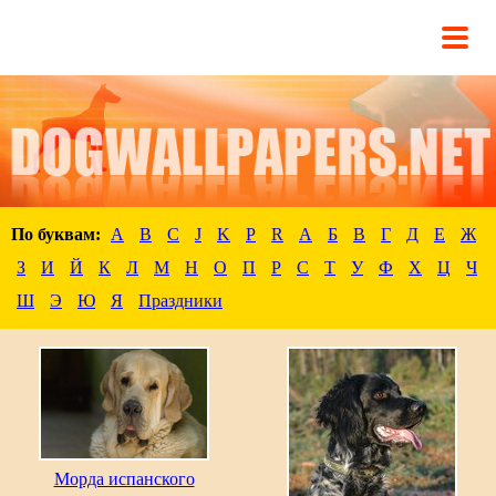
По буквам:
A
B
C
J
K
P
R
А
Б
В
Г
Д
Е
Ж
З
И
Й
К
Л
М
Н
О
П
Р
С
Т
У
Ф
Х
Ц
Ч
Ш
Э
Ю
Я
Праздники
Морда испанского