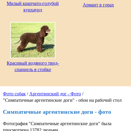
Милый крапчато-голубой
Армант в горах
кунхаунд
Красивый водяного твид-
спаниель в стойке
Фото собак
/
Аргентинский дог - Фото
/
"Симпатичные аргентинские доги" - обои на рабочий стол
Симпатичные аргентинские доги - фото
Фотография "Симпатичные аргентинские доги" была
просмотрена 13782 людьми.