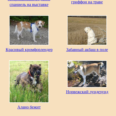
гриффон на траве
спаниель на выставке
Красивый кромфорлендер
Забавный акбаш в поле
Норвежский лундехунд
Алано бежит