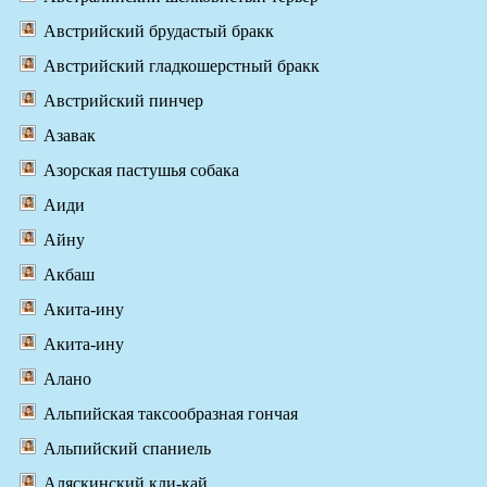
Австрийский брудастый бракк
Австрийский гладкошерстный бракк
Австрийский пинчер
Азавак
Азорская пастушья собака
Аиди
Айну
Акбаш
Акита-ину
Акита-ину
Алано
Альпийская таксообразная гончая
Альпийский спаниель
Аляскинский кли-кай