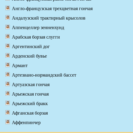
Англо-французская трехцветная гончая
Андалузский трактирный крысолов
Аппенцеллер зенненхунд
Арабская борзая слугги
Аргентинский дог
Арденский бувье
Армант
Артезиано-нормандский бассет
Артуазская гончая
Арьежская гончая
Арьежский бракк
Афганская борзая
Аффенпинчер