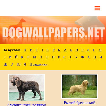
По буквам:
A
B
C
J
K
P
R
А
Б
В
Г
Д
Е
Ж
З
И
Й
К
Л
М
Н
О
П
Р
С
Т
У
Ф
Х
Ц
Ч
Ш
Э
Ю
Я
Праздники
Рыжий бретонский
Американский водяной