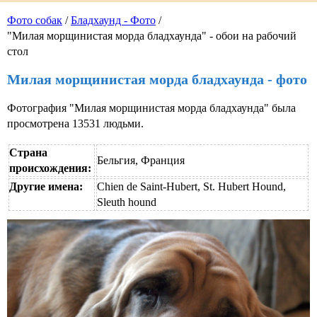
Фото собак
/
Бладхаунд - Фото
/
"Милая морщинистая морда бладхаунда" - обои на рабочий
стол
Милая морщинистая морда бладхаунда - фото
Фотография "Милая морщинистая морда бладхаунда" была
просмотрена 13531 людьми.
Страна
Бельгия, Франция
происхождения:
Другие имена:
Chien de Saint-Hubert, St. Hubert Hound,
Sleuth hound