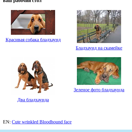
ваш рабочий стол
Красивая собака бладхаунд
Бладхаунд на скамейке
Зеленое фото бладхаунда
Два бладхаунда
EN:
Cute wrinkled Bloodhound face