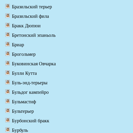
Бразильский терьер
Бразильский фила
Бракк Дюпюи
Бретонский эпаньоль
Бриар
Брогольмер
Буковинская Овчарка
Булли Кутта
Буль-энд-терьеры
Бульдог кампейро
Бульмастиф
Бультерьер
Бурбонский бракк
Бурбуль