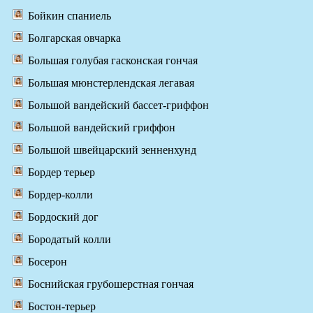
Бойкин спаниель
Болгарская овчарка
Большая голубая гасконская гончая
Большая мюнстерлендская легавая
Большой вандейский бассет-гриффон
Большой вандейский гриффон
Большой швейцарский зенненхунд
Бордер терьер
Бордер-колли
Бордоский дог
Бородатый колли
Босерон
Боснийская грубошерстная гончая
Бостон-терьер