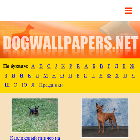
По буквам:
A
B
C
J
K
P
R
А
Б
В
Г
Д
Е
Ж
З
И
Й
К
Л
М
Н
О
П
Р
С
Т
У
Ф
Х
Ц
Ч
Ш
Э
Ю
Я
Праздники
Карликовый пинчер на