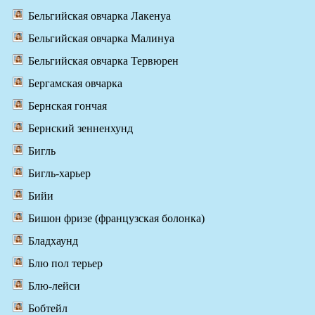
Бельгийская овчарка Лакенуа
Бельгийская овчарка Малинуа
Бельгийская овчарка Тервюрен
Бергамская овчарка
Бернская гончая
Бернский зенненхунд
Бигль
Бигль-харьер
Бийи
Бишон фризе (французская болонка)
Бладхаунд
Блю пол терьер
Блю-лейси
Бобтейл