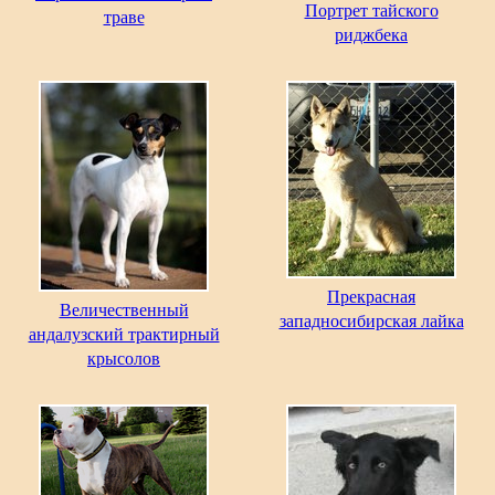
Портрет тайского
траве
риджбека
Прекрасная
Величественный
западносибирская лайка
андалузский трактирный
крысолов