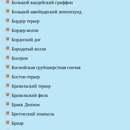
Большой вандейский гриффон
Большой швейцарский зенненхунд
Бордер терьер
Бордер-колли
Бордоский дог
Бородатый колли
Босерон
Боснийская грубошерстная гончая
Бостон-терьер
Бразильский терьер
Бразильский фила
Бракк Дюпюи
Бретонский эпаньоль
Бриар