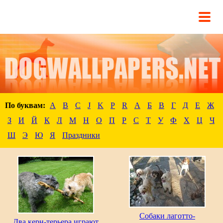
По буквам:
A
B
C
J
K
P
R
А
Б
В
Г
Д
Е
Ж
З
И
Й
К
Л
М
Н
О
П
Р
С
Т
У
Ф
Х
Ц
Ч
Ш
Э
Ю
Я
Праздники
Собаки лаготто-
Два керн-терьера играют