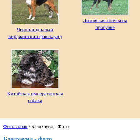
Литовская гончая на
прогулке
Черно-подпалый
вирджинский фоксхаунд
Китайская императорская
собака
Фото собак
/ Бладхаунд - Фото
Бладхаунд - фото