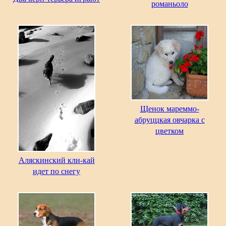
романьоло
Щенок мареммо-
абруццкая овчарка с
цветком
Аляскинский кли-кай
идет по снегу