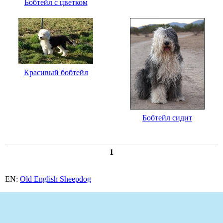
Бобтейл с цветком
Красивый бобтейл
Бобтейл сидит
1
EN:
Old English Sheepdog