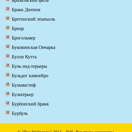
Бразильский фила
Бракк Дюпюи
Бретонский эпаньоль
Бриар
Брогольмер
Буковинская Овчарка
Булли Кутта
Буль-энд-терьеры
Бульдог кампейро
Бульмастиф
Бультерьер
Бурбонский бракк
Бурбуль