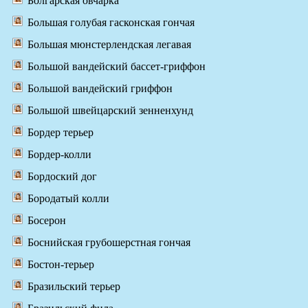
Болгарская овчарка
Большая голубая гасконская гончая
Большая мюнстерлендская легавая
Большой вандейский бассет-гриффон
Большой вандейский гриффон
Большой швейцарский зенненхунд
Бордер терьер
Бордер-колли
Бордоский дог
Бородатый колли
Босерон
Боснийская грубошерстная гончая
Бостон-терьер
Бразильский терьер