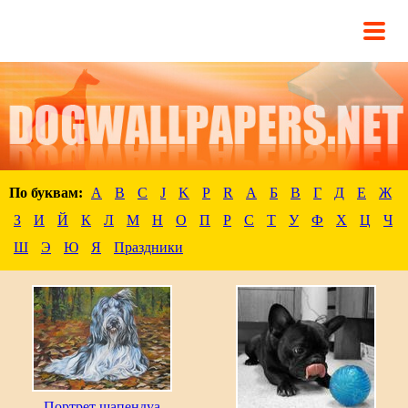
По буквам:
A
B
C
J
K
P
R
А
Б
В
Г
Д
Е
Ж
З
И
Й
К
Л
М
Н
О
П
Р
С
Т
У
Ф
Х
Ц
Ч
Ш
Э
Ю
Я
Праздники
Портрет шапендуа