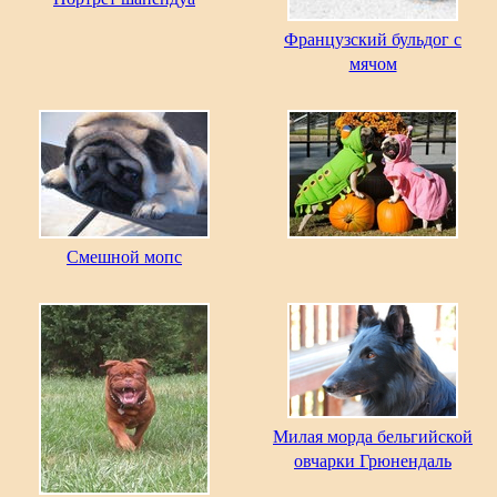
Французский бульдог с
мячом
Смешной мопс
Милая морда бельгийской
овчарки Грюнендаль