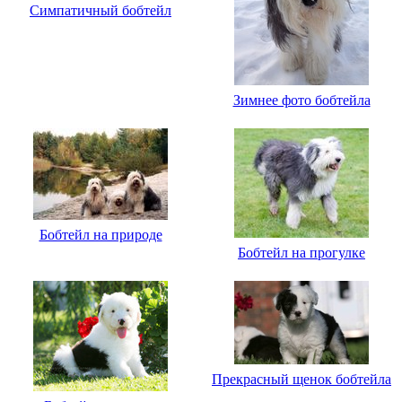
Симпатичный бобтейл
Зимнее фото бобтейла
Бобтейл на природе
Бобтейл на прогулке
Прекрасный щенок бобтейла