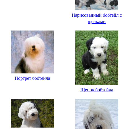
Нарисованный бобтейл с
щенками
Портрет бобтейла
Щенок бобтейла