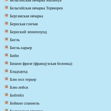
Бельгийская овчарка Малинуа
Бельгийская овчарка Тервюрен
Бергамская овчарка
Бернская гончая
Бернский зенненхунд
Бигль
Бигль-харьер
Бийи
Бишон фризе (французская болонка)
Бладхаунд
Блю пол терьер
Блю-лейси
Бобтейл
Бойкин спаниель