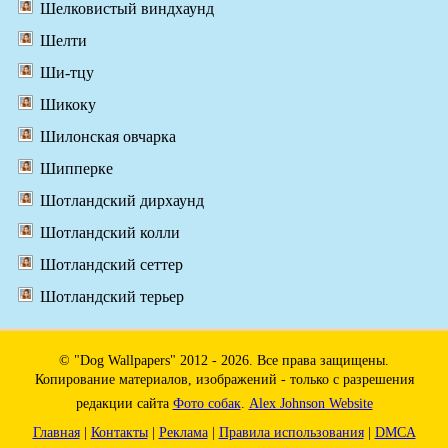
Шелковистый виндхаунд
Шелти
Ши-тцу
Шикоку
Шилонская овчарка
Шипперке
Шотландский дирхаунд
Шотландский колли
Шотландский сеттер
Шотландский терьер
© "Dog Wallpapers" 2012 - 2026. Все права защищены.
Копирование материалов, изображений - только с разрешения
редакции сайта
Фото собак
.
Alex Johnson Website
Главная
|
Контакты
|
Реклама
|
Правила использования
|
DMCA