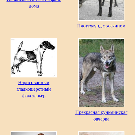
дома
Плоттхаунд с хозяином
Нарисованный
гладкошёрстный
фокстерьер
Прекрасная куньминская
овчарка