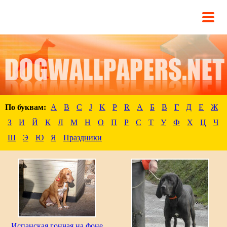
По буквам:
A
B
C
J
K
P
R
А
Б
В
Г
Д
Е
Ж
З
И
Й
К
Л
М
Н
О
П
Р
С
Т
У
Ф
Х
Ц
Ч
Ш
Э
Ю
Я
Праздники
Испанская гончая на фоне