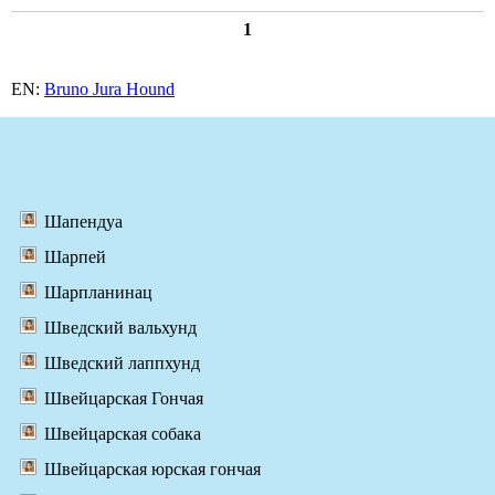
1
EN:
Bruno Jura Hound
Шапендуа
Шарпей
Шарпланинац
Шведский вальхунд
Шведский лаппхунд
Швейцарская Гончая
Швейцарская собака
Швейцарская юрская гончая