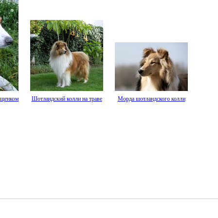
 щенком
Шотландский колли на траве
Морда шотландского колли