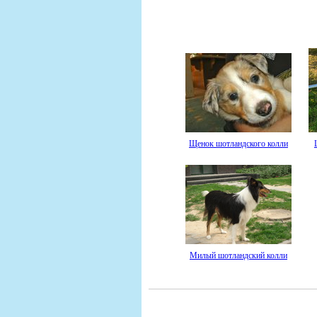
Щенок шотландского колли
Милый шотландский колли