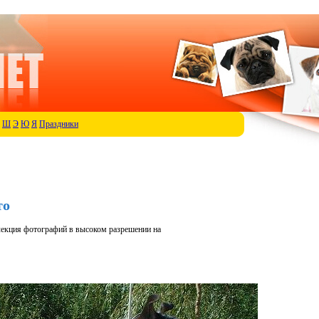
Ш
Э
Ю
Я
Праздники
то
лекция фотографий в высоком разрешении на