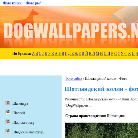
Фото кошек
Фото рыб
По буквам:
A
B
C
J
K
P
R
А
Б
В
Г
Д
Е
Ж
З
И
Й
К
Л
М
Н
О
П
Р
С
Т
У
Ф
Х
Ц
Ч
Фото собак
/ Шотландский колли - Фото
Шотландский колли - фо
Рабочий стол Шотландский колли - Обои. Кол
Шапендуа
"DogWallpapers".
Шарпей
Страна происхождения:
Шотландия
Шарпланинац
Шведский вальхунд