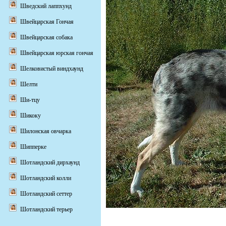
Шведский лаппхунд
Швейцарская Гончая
Швейцарская собака
Швейцарская юрская гончая
Шелковистый виндхаунд
Шелти
Ши-тцу
Шикоку
Шилонская овчарка
Шипперке
Шотландский дирхаунд
Шотландский колли
Шотландский сеттер
Шотландский терьер