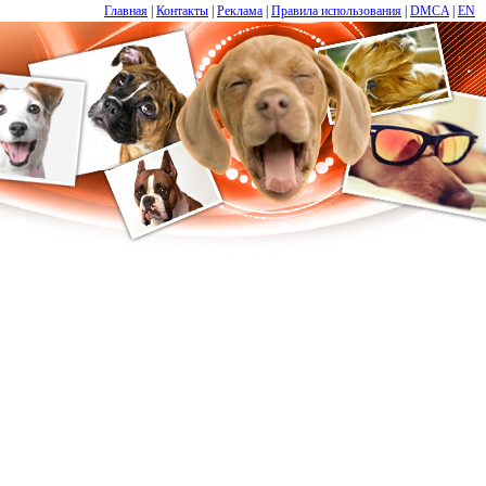
Главная
|
Контакты
|
Реклама
|
Правила использования
|
DMCA
|
EN