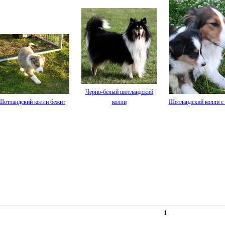
Черно-белый шотландский
Шотландский колли бежит
колли
Шотландский колли с
1