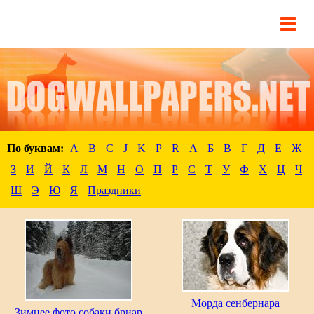
По буквам:
A
B
C
J
K
P
R
А
Б
В
Г
Д
Е
Ж
З
И
Й
К
Л
М
Н
О
П
Р
С
Т
У
Ф
Х
Ц
Ч
Ш
Э
Ю
Я
Праздники
Морда сенбернара
Зимнее фото собаки бриар