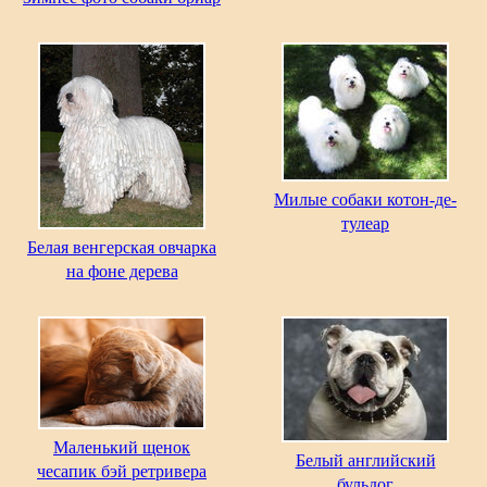
Милые собаки котон-де-
тулеар
Белая венгерская овчарка
на фоне дерева
Маленький щенок
Белый английский
чесапик бэй ретривера
бульдог