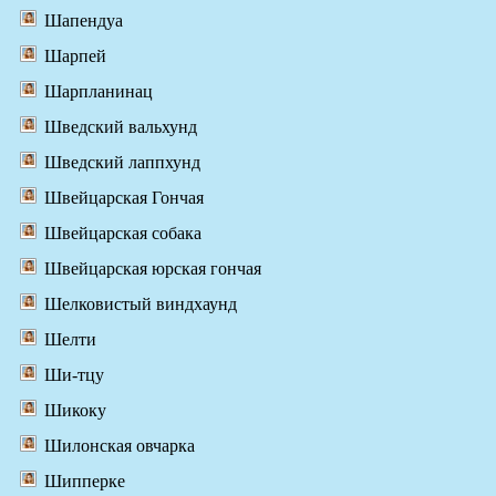
Шапендуа
Шарпей
Шарпланинац
Шведский вальхунд
Шведский лаппхунд
Швейцарская Гончая
Швейцарская собака
Швейцарская юрская гончая
Шелковистый виндхаунд
Шелти
Ши-тцу
Шикоку
Шилонская овчарка
Шипперке