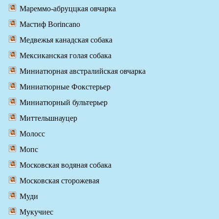
Мареммо-абруццкая овчарка
Мастиф Borincano
Медвежья канадская собака
Мексиканская голая собака
Миниатюрная австралийская овчарка
Миниатюрные Фокстерьер
Миниатюрный бультерьер
Миттельшнауцер
Молосс
Мопс
Московская водяная собака
Московская сторожевая
Муди
Мукучиес