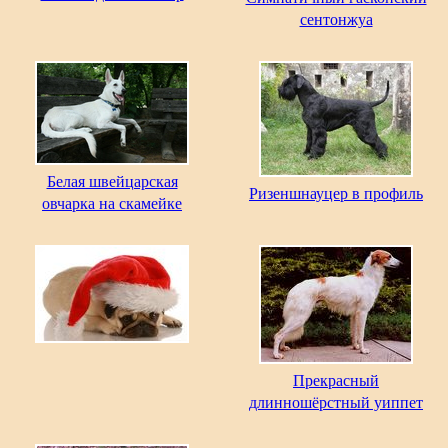
сентонжуа
Белая швейцарская
Ризеншнауцер в профиль
овчарка на скамейке
Прекрасный
длинношёрстный уиппет