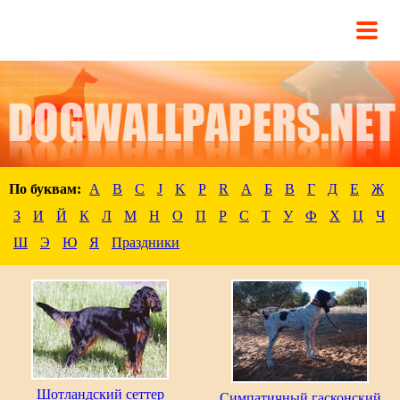
По буквам:
A
B
C
J
K
P
R
А
Б
В
Г
Д
Е
Ж
З
И
Й
К
Л
М
Н
О
П
Р
С
Т
У
Ф
Х
Ц
Ч
Ш
Э
Ю
Я
Праздники
Шотландский сеттер
Симпатичный гасконский