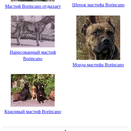
Щенок мастифа Borincano
Мастиф Borincano отдыхает
Нарисованный мастиф
Borincano
Морда мастифа Borincano
Красивый мастиф Borincano