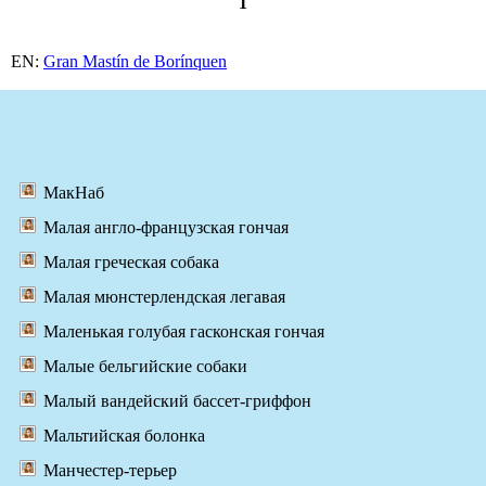
1
EN:
Gran Mastín de Borínquen
МакНаб
Малая англо-французская гончая
Малая греческая собака
Малая мюнстерлендская легавая
Маленькая голубая гасконская гончая
Малые бельгийские собаки
Малый вандейский бассет-гриффон
Мальтийская болонка
Манчестер-терьер