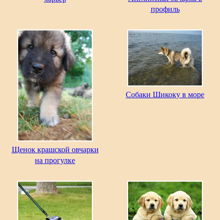
профиль
Собаки Шикоку в море
Щенок крашской овчарки
на прогулке