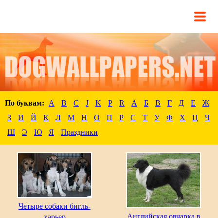
По буквам:
A
B
C
J
K
P
R
А
Б
В
Г
Д
Е
Ж
З
И
Й
К
Л
М
Н
О
П
Р
С
Т
У
Ф
Х
Ц
Ч
Ш
Э
Ю
Я
Праздники
Четыре собаки бигль-
Английская овчарка в
харьер