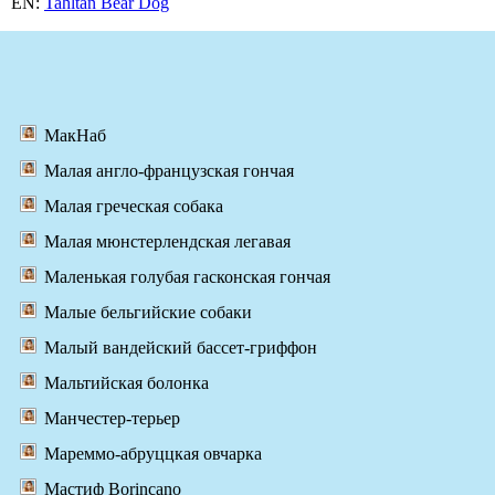
EN:
Tahltan Bear Dog
МакНаб
Малая англо-французская гончая
Малая греческая собака
Малая мюнстерлендская легавая
Маленькая голубая гасконская гончая
Малые бельгийские собаки
Малый вандейский бассет-гриффон
Мальтийская болонка
Манчестер-терьер
Мареммо-абруццкая овчарка
Мастиф Borincano