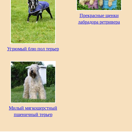
Прекрасные щенки
лабрадора ретривера
Угрюмый блю пол терьер
Милый мягкошерстный
пшеничный терьер