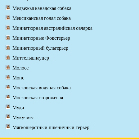
Медвежья канадская собака
Мексиканская голая собака
Миниатюрная австралийская овчарка
Миниатюрные Фокстерьер
Миниатюрный бультерьер
Миттельшнауцер
Молосс
Мопс
Московская водяная собака
Московская сторожевая
Муди
Мукучиес
Мягкошерстный пшеничный терьер