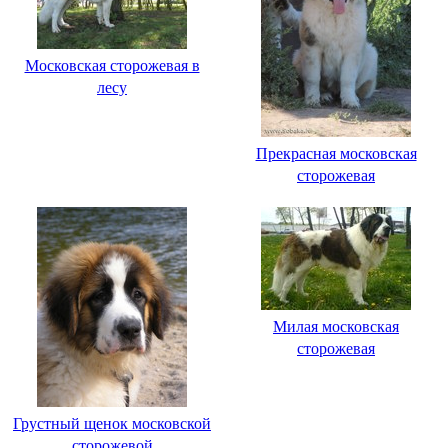
Московская сторожевая в
лесу
Прекрасная московская
сторожевая
Милая московская
сторожевая
Грустный щенок московской
сторожевой