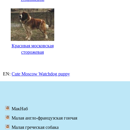
Красивая московская
сторожевая
EN:
Cute Moscow Watchdog puppy
МакНаб
Малая англо-французская гончая
Малая греческая собака