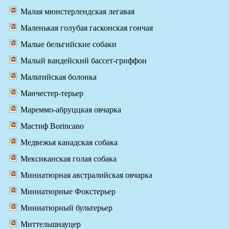
Малая мюнстерлендская легавая
Маленькая голубая гасконская гончая
Малые бельгийские собаки
Малый вандейский бассет-гриффон
Мальтийская болонка
Манчестер-терьер
Мареммо-абруццкая овчарка
Мастиф Borincano
Медвежья канадская собака
Мексиканская голая собака
Миниатюрная австралийская овчарка
Миниатюрные Фокстерьер
Миниатюрный бультерьер
Миттельшнауцер