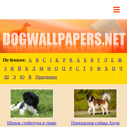
По буквам:
A
B
C
J
K
P
R
А
Б
В
Г
Д
Е
Ж
З
И
Й
К
Л
М
Н
О
П
Р
С
Т
У
Ф
Х
Ц
Ч
Ш
Э
Ю
Я
Праздники
Щенок стабихуна в траве
Прекрасная собака Аиди