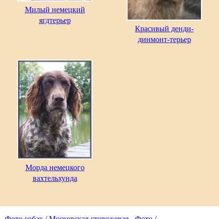
Милый немецкий
ягдтерьер
Красивый денди-
динмонт-терьер
Морда немецкого
вахтельхунда
Фото собак
/
Московская сторожевая - Фото
/