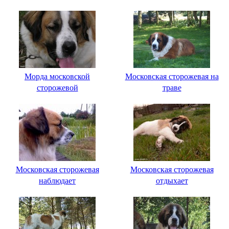
Морда московской
Московская сторожевая на
сторожевой
траве
Московская сторожевая
Московская сторожевая
наблюдает
отдыхает