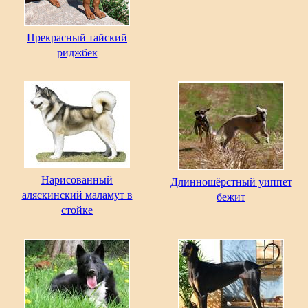
Прекрасный тайский
риджбек
Нарисованный
Длинношёрстный уиппет
аляскинский маламут в
бежит
стойке