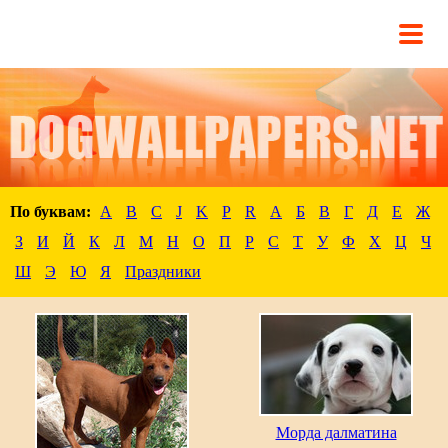
По буквам:
A
B
C
J
K
P
R
А
Б
В
Г
Д
Е
Ж
З
И
Й
К
Л
М
Н
О
П
Р
С
Т
У
Ф
Х
Ц
Ч
Ш
Э
Ю
Я
Праздники
Морда далматина