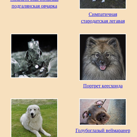
подгалянская овчарка
Симпатичная
стародатская легавая
Портрет кеесхонда
Голубоглазый веймаранер