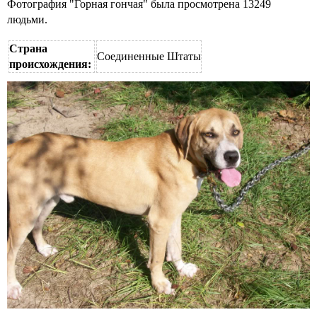
Фотография "Горная гончая" была просмотрена 13249
людьми.
Страна
Соединенные Штаты
происхождения: