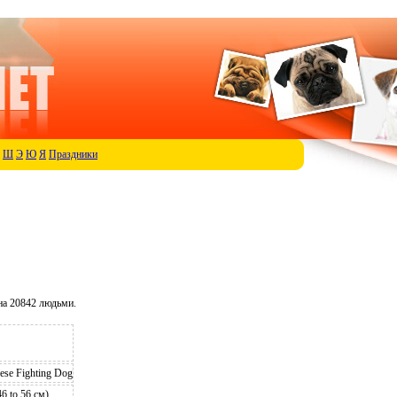
Ш
Э
Ю
Я
Праздники
а 20842 людьми.
nese Fighting Dog
6 to 56 см)