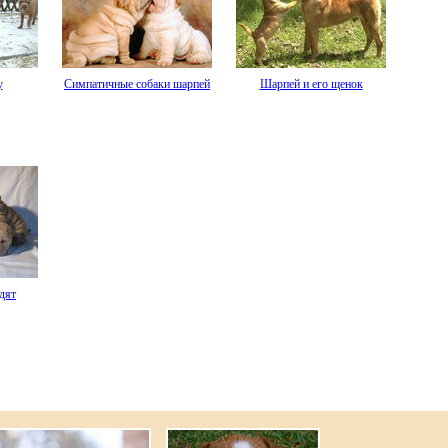
у
Симпатичные собаки шарпей
Шарпей и его щенок
дят