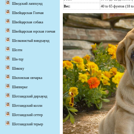
Шведский лаппхунд
Вес:
40 to 65 фунтов (18 to
Швейцарская Гончая
Швейцарская собака
Швейцарская юрская гончая
Шелковистый виндхаунд
Шелти
Ши-тцу
Шикоку
Шилонская овчарка
Шипперке
Шотландский дирхаунд
Шотландский колли
Шотландский сеттер
Шотландский терьер