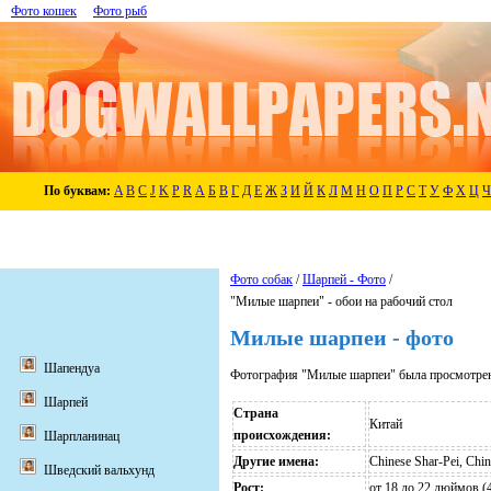
Фото кошек
Фото рыб
По буквам:
A
B
C
J
K
P
R
А
Б
В
Г
Д
Е
Ж
З
И
Й
К
Л
М
Н
О
П
Р
С
Т
У
Ф
Х
Ц
Ч
Фото собак
/
Шарпей - Фото
/
"Милые шарпеи" - обои на рабочий стол
Милые шарпеи - фото
Шапендуа
Фотография "Милые шарпеи" была просмотрен
Шарпей
Страна
Китай
происхождения:
Шарпланинац
Другие имена:
Chinese Shar-Pei, Chi
Шведский вальхунд
Рост:
от 18 до 22 дюймов (4