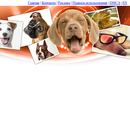
Главная
|
Контакты
|
Реклама
|
Правила использования
|
DMCA
|
EN