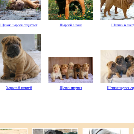
Щенок шарпея отдыхает
Шарпей в поле
Шарпей в снег
Хороший шарпей
Щенки шарпея
Щенки шарпея си