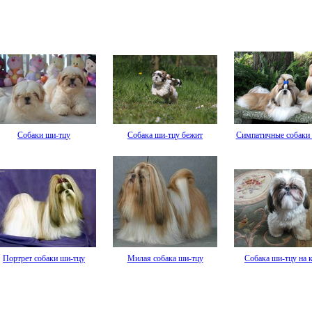
Собаки ши-тцу
Собака ши-тцу бежит
Симпатичные собаки
Портрет собаки ши-тцу
Милая собака ши-тцу
Собака ши-тцу на 