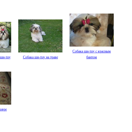
Собака ши-тцу с красным
 ши-тцу
Собака ши-тцу на траве
бантом
ковре