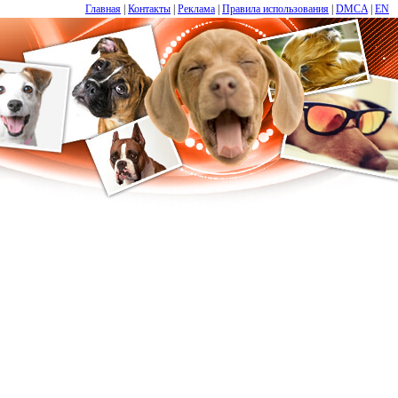
Главная
|
Контакты
|
Реклама
|
Правила использования
|
DMCA
|
EN