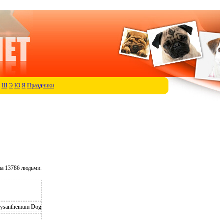
Ш
Э
Ю
Я
Праздники
а 13786 людьми.
hrysanthemum Dog