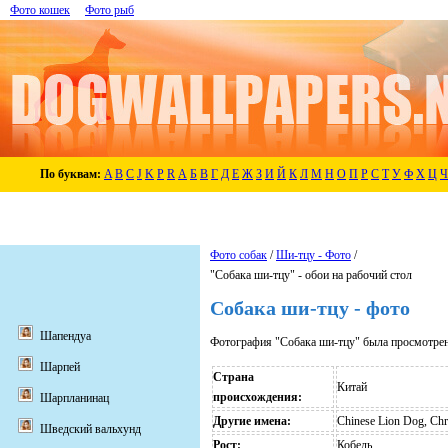
Фото кошек
Фото рыб
По буквам:
A
B
C
J
K
P
R
А
Б
В
Г
Д
Е
Ж
З
И
Й
К
Л
М
Н
О
П
Р
С
Т
У
Ф
Х
Ц
Ч
Фото собак
/
Ши-тцу - Фото
/
"Собака ши-тцу" - обои на рабочий стол
Собака ши-тцу - фото
Шапендуа
Фотография "Собака ши-тцу" была просмотрен
Шарпей
Страна
Китай
происхождения:
Шарпланинац
Другие имена:
Chinese Lion Dog, C
Шведский вальхунд
Рост:
Кобель