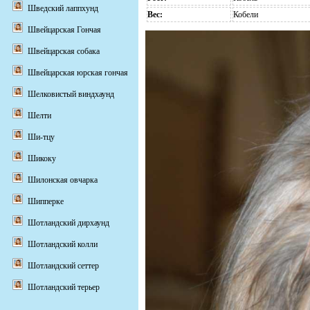
Шведский лаппхунд
Вес:
Кобели
Швейцарская Гончая
Швейцарская собака
Швейцарская юрская гончая
Шелковистый виндхаунд
Шелти
Ши-тцу
Шикоку
Шилонская овчарка
Шипперке
Шотландский дирхаунд
Шотландский колли
Шотландский сеттер
Шотландский терьер