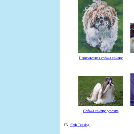
Нарисованная собака ши-тцу
Собака ши-тцу девочка
EN:
Shih Tzu dog