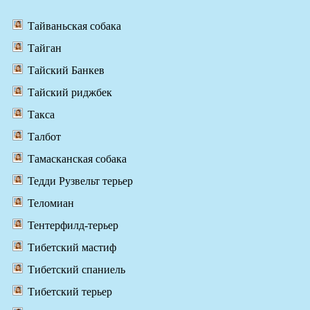
Тайваньская собака
Тайган
Тайский Банкев
Тайский риджбек
Такса
Талбот
Тамасканская собака
Тедди Рузвельт терьер
Теломиан
Тентерфилд-терьер
Тибетский мастиф
Тибетский спаниель
Тибетский терьер