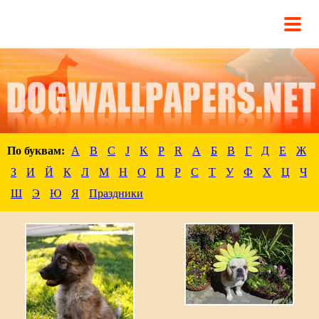
По буквам:
A
B
C
J
K
P
R
А
Б
В
Г
Д
Е
Ж
З
И
Й
К
Л
М
Н
О
П
Р
С
Т
У
Ф
Х
Ц
Ч
Ш
Э
Ю
Я
Праздники