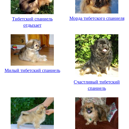
Морда тибетского спаниеля
Тибетский спаниель
отдыхает
Милый тибетский спаниель
Счастливый тибетский
спаниель