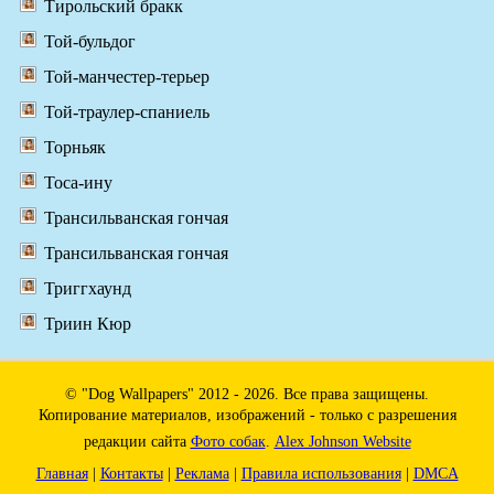
Тирольский бракк
Той-бульдог
Той-манчестер-терьер
Той-траулер-спаниель
Торньяк
Тоса-ину
Трансильванская гончая
Трансильванская гончая
Триггхаунд
Триин Кюр
© "Dog Wallpapers" 2012 - 2026. Все права защищены.
Копирование материалов, изображений - только с разрешения
редакции сайта
Фото собак
.
Alex Johnson Website
Главная
|
Контакты
|
Реклама
|
Правила использования
|
DMCA