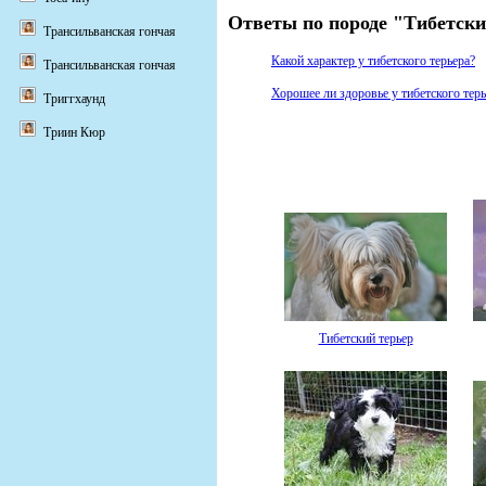
Ответы по породе "Тибетски
Трансильванская гончая
Какой характер у тибетского терьера?
Трансильванская гончая
Хорошее ли здоровье у тибетского терь
Триггхаунд
Триин Кюр
Тибетский терьер