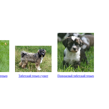
терьер
Тибетский терьер гуляет
Прекрасный тибетский терьер