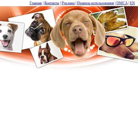
Главная
|
Контакты
|
Реклама
|
Правила использования
|
DMCA
|
EN