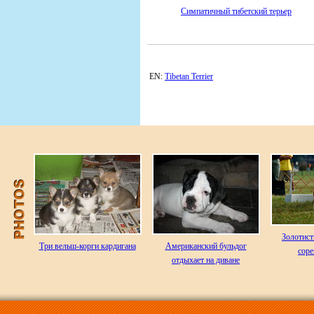
Симпатичный тибетский терьер
EN:
Tibetan Terrier
Золотист
Три вельш-корги кардигана
Американский бульдог
сор
отдыхает на диване