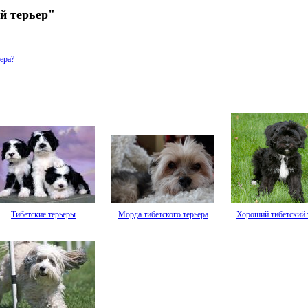
й терьер"
ера?
Тибетские терьеры
Морда тибетского терьера
Хороший тибетский 