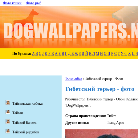
Фото кошек
Фото рыб
По буквам:
A
B
C
J
K
P
R
А
Б
В
Г
Д
Е
Ж
З
И
Й
К
Л
М
Н
О
П
Р
С
Т
У
Ф
Х
Ц
Ч
Фото собак
/ Тибетский терьер - Фото
Тибетский терьер - фото
Рабочий стол Тибетский терьер - Обои. Колле
Тайваньская собака
"DogWallpapers".
Тайган
Страна происхождения:
Тибет
Другие имена:
Tsang Apso
Тайский Банкев
Тайский риджбек