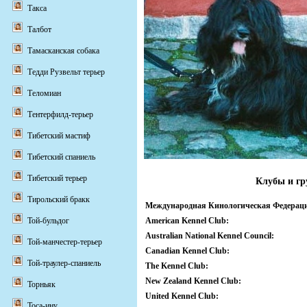
Такса
Талбот
Тамасканская собака
Тедди Рузвельт терьер
Теломиан
Тентерфилд-терьер
Тибетский мастиф
Тибетский спаниель
Тибетский терьер
Клубы и г
Тирольский бракк
Международная Кинологическая Федерац
American Kennel Club:
Той-бульдог
Australian National Kennel Council:
Той-манчестер-терьер
Canadian Kennel Club:
Той-траулер-спаниель
The Kennel Club:
New Zealand Kennel Club:
Торньяк
United Kennel Club:
Тоса-ину