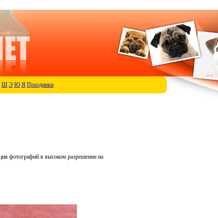
Ш
Э
Ю
Я
Праздники
кция фотографий в высоком разрешении на