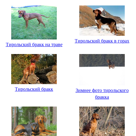
Тирольский бракк в горах
Тирольский бракк на траве
Тирольский бракк
Зимнее фото тирольского
бракка