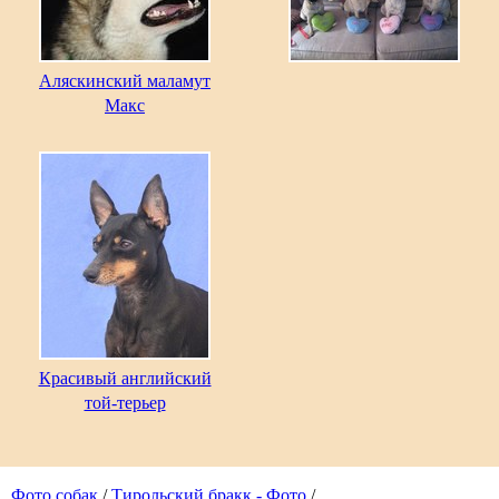
Аляскинский маламут
Макс
Красивый английский
той-терьер
Фото собак
/
Тирольский бракк - Фото
/