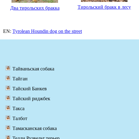
Тирольский бракк в лесу
Два тирольских бракка
EN:
Tyrolean Houndin dog on the street
Тайваньская собака
Тайган
Тайский Банкев
Тайский риджбек
Такса
Талбот
Тамасканская собака
Тедди Рузвельт терьер