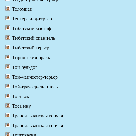
Теломиан
Тентерфилд-терьер
Тибетский мастиф
Тибетский спаниель
Тибетский терьер
Тирольский бракк
Той-бульдог
Той-манчестер-терьер
Той-траулер-спаниель
Торньяк
Тоса-ину
Трансильванская гончая
Трансильванская гончая
Триггхаунд