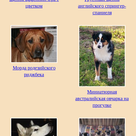
цветком
английского спрингер-
спаниеля
Морда родезийского
риджбека
Миниатюрная
австралийская овчарка на
прогулке