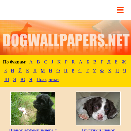
По буквам:
A
B
C
J
K
P
R
А
Б
В
Г
Д
Е
Ж
З
И
Й
К
Л
М
Н
О
П
Р
С
Т
У
Ф
Х
Ц
Ч
Ш
Э
Ю
Я
Праздники
Щенок аффенпинчера с
Грустный щенок